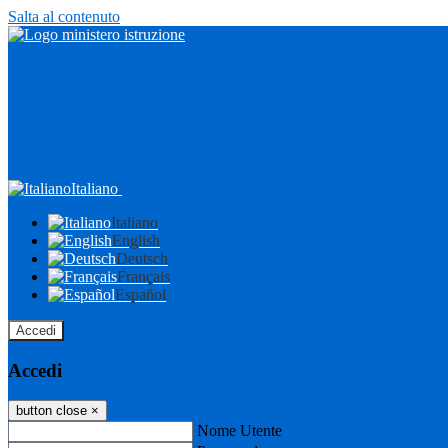
Salta al contenuto
Italiano
Italiano
English
Deutsch
Français
Español
Accedi
Accedi
button close
×
Nome Utente