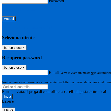
Password
Password dimenticata?
-
Entra con SPID
Entra con CIE
Seleziona utente
button close
×
Recupero password
button close
×
E-mail
Verrà inviato un messaggio all'indirizz
Non hai una e-mail associata al nome utente? Effettua il reset della password tram
E-mail inviata, si prega di controllare la casella di posta elettronica!
Errore
Chiudi