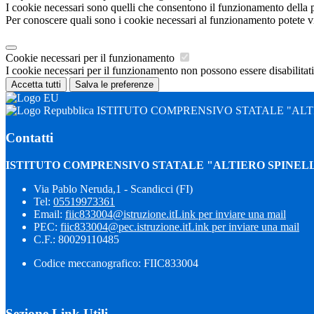
I cookie necessari sono quelli che consentono il funzionamento della pi
Per conoscere quali sono i cookie necessari al funzionamento potete v
Cookie necessari per il funzionamento
I cookie necessari per il funzionamento non possono essere disabilitati.
Accetta tutti
Salva le preferenze
ISTITUTO COMPRENSIVO STATALE "ALTI
Contatti
ISTITUTO COMPRENSIVO STATALE "ALTIERO SPINELL
Via Pablo Neruda,1 - Scandicci (FI)
Tel:
05519973361
Email:
fiic833004@istruzione.it
Link per inviare una mail
PEC:
fiic833004@pec.istruzione.it
Link per inviare una mail
C.F.: 80029110485
Codice meccanografico: FIIC833004
Sezione Link Utili