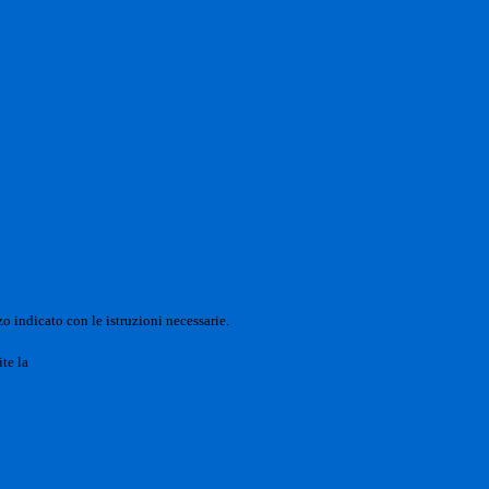
o indicato con le istruzioni necessarie.
ite la
Login Spaggiari