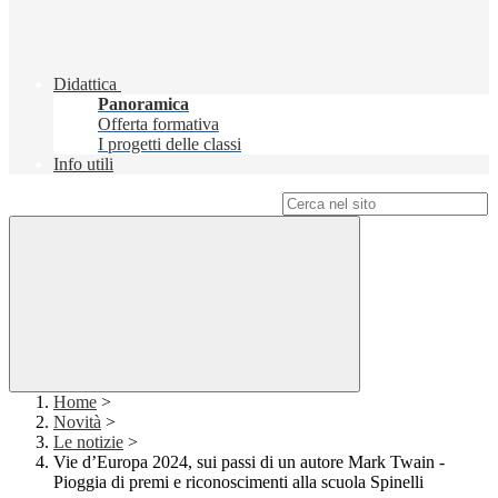
Didattica
Panoramica
Offerta formativa
I progetti delle classi
Info utili
Campo di ricerca per le pagine del sito
Home
>
Novità
>
Le notizie
>
Vie d’Europa 2024, sui passi di un autore Mark Twain -
Pioggia di premi e riconoscimenti alla scuola Spinelli