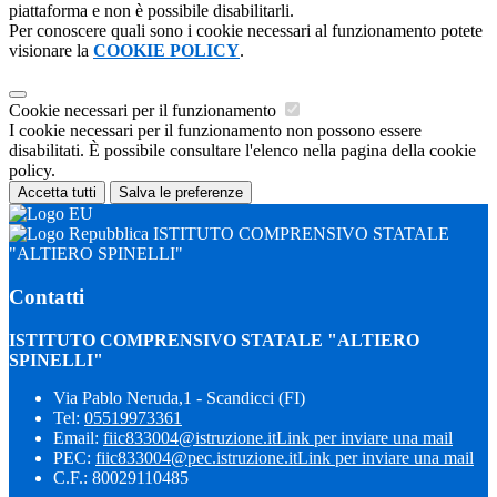
piattaforma e non è possibile disabilitarli.
Per conoscere quali sono i cookie necessari al funzionamento potete
visionare la
COOKIE POLICY
.
Cookie necessari per il funzionamento
I cookie necessari per il funzionamento non possono essere
disabilitati. È possibile consultare l'elenco nella pagina della cookie
policy.
Accetta tutti
Salva le preferenze
ISTITUTO COMPRENSIVO STATALE
"ALTIERO SPINELLI"
Contatti
ISTITUTO COMPRENSIVO STATALE "ALTIERO
SPINELLI"
Via Pablo Neruda,1 - Scandicci (FI)
Tel:
05519973361
Email:
fiic833004@istruzione.it
Link per inviare una mail
PEC:
fiic833004@pec.istruzione.it
Link per inviare una mail
C.F.: 80029110485