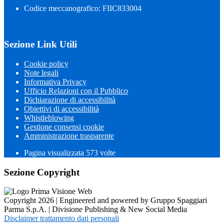
Codice meccanografico: FIIC833004
Sezione Link Utili
Cookie policy
Note legali
Informativa Privacy
Ufficio Relazioni con il Pubblico
Dichiarazione di accessibilità
Obiettivi di accessibilità
Whistleblowing
Gestione consensi cookie
Amministrazione trasparente
Pagina visualizzata
573
volte
Sezione Copyright
Copyright 2026 | Engineered and powered by Gruppo Spaggiari
Parma S.p.A. | Divisione Publishing & New Social Media
Disclaimer trattamento dati personali