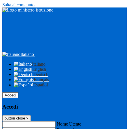
Salta al contenuto
Italiano
Italiano
English
Deutsch
Français
Español
Accedi
Accedi
button close
×
Nome Utente