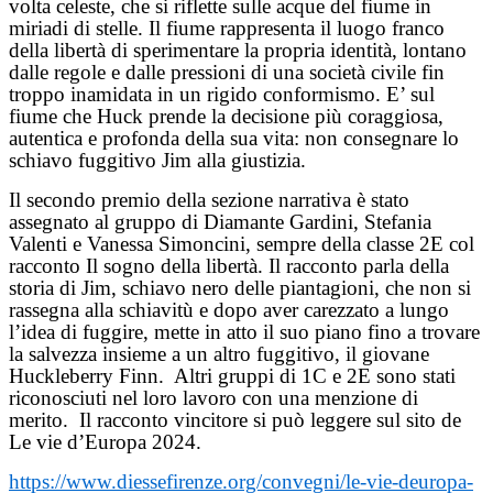
volta celeste, che si riflette sulle acque del fiume in
miriadi di stelle. Il fiume rappresenta il luogo franco
della libertà di sperimentare la propria identità, lontano
dalle regole e dalle pressioni di una società civile fin
troppo inamidata in un rigido conformismo. E’ sul
fiume che Huck prende la decisione più coraggiosa,
autentica e profonda della sua vita: non consegnare lo
schiavo fuggitivo Jim alla giustizia.
Il secondo premio della sezione narrativa è stato
assegnato al gruppo di Diamante Gardini, Stefania
Valenti e Vanessa Simoncini, sempre della classe 2E col
racconto Il sogno della libertà. Il racconto parla della
storia di Jim, schiavo nero delle piantagioni, che non si
rassegna alla schiavitù e dopo aver carezzato a lungo
l’idea di fuggire, mette in atto il suo piano fino a trovare
la salvezza insieme a un altro fuggitivo, il giovane
Huckleberry Finn.
Altri gruppi di 1C e 2E sono stati
riconosciuti nel loro lavoro con una menzione di
merito.
Il racconto vincitore si può leggere sul sito de
Le vie d’Europa 2024.
https://www.diessefirenze.org/convegni/le-vie-deuropa-