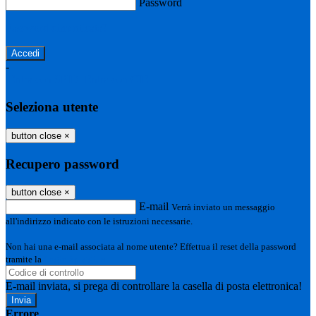
Password
Password dimenticata?
-
Entra con SPID
Entra con CIE
Seleziona utente
button close
×
Recupero password
button close
×
E-mail
Verrà inviato un messaggio
all'indirizzo indicato con le istruzioni necessarie.
Non hai una e-mail associata al nome utente? Effettua il reset della password
tramite la
Login Spaggiari
E-mail inviata, si prega di controllare la casella di posta elettronica!
Errore