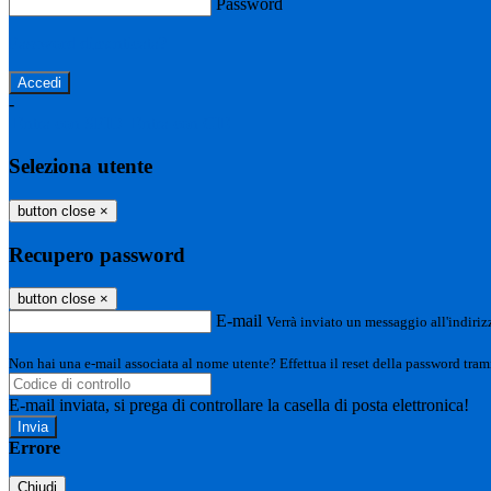
Password
Password dimenticata?
-
Entra con SPID
Entra con CIE
Seleziona utente
button close
×
Recupero password
button close
×
E-mail
Verrà inviato un messaggio all'indirizz
Non hai una e-mail associata al nome utente? Effettua il reset della password tram
E-mail inviata, si prega di controllare la casella di posta elettronica!
Errore
Chiudi