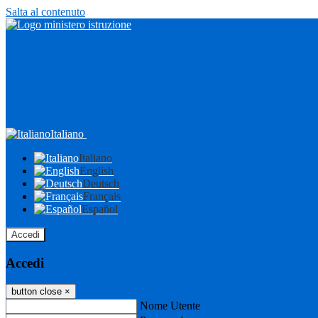
Salta al contenuto
Italiano
Italiano
English
Deutsch
Français
Español
Accedi
Accedi
button close
×
Nome Utente