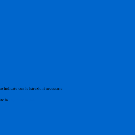
o indicato con le istruzioni necessarie.
ite la
Login Spaggiari