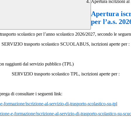
Apertura iscrizioni al
Apertura iscr
per l’a.s. 20
 trasporto scolastico per l’anno scolastico 2026/2027, secondo le seguen
SERVIZIO trasporto scolastico SCUOLABUS, iscrizioni aperte per :
non raggiunti dal servizio pubblico (TPL)
SERVIZIO trasporto scolastico TPL, iscrizioni aperte per :
rega di consultare i seguenti link:
-e-
formazione/iscrizione-al-
servizio-di-trasporto-
scolastico-su-tpl
azione-e-
formazione/iscrizione-al-
servizio-di-trasporto-
scolastico-su-scu