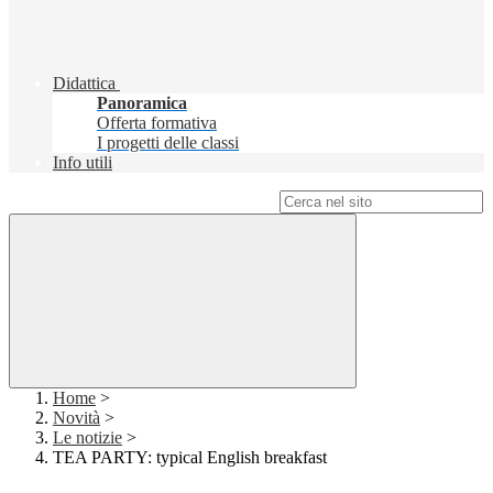
Didattica
Panoramica
Offerta formativa
I progetti delle classi
Info utili
Campo di ricerca per le pagine del sito
Home
>
Novità
>
Le notizie
>
TEA PARTY: typical English breakfast