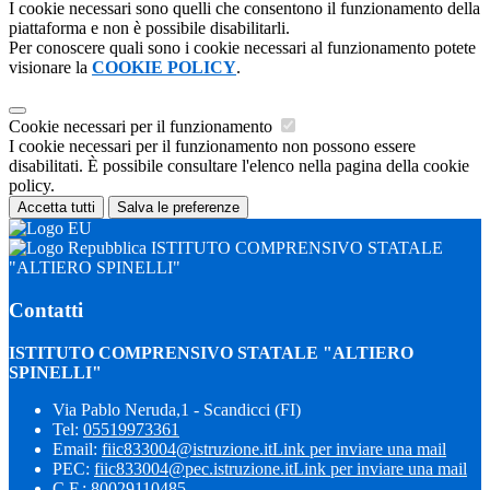
I cookie necessari sono quelli che consentono il funzionamento della
piattaforma e non è possibile disabilitarli.
Per conoscere quali sono i cookie necessari al funzionamento potete
visionare la
COOKIE POLICY
.
Cookie necessari per il funzionamento
I cookie necessari per il funzionamento non possono essere
disabilitati. È possibile consultare l'elenco nella pagina della cookie
policy.
Accetta tutti
Salva le preferenze
ISTITUTO COMPRENSIVO STATALE
"ALTIERO SPINELLI"
Contatti
ISTITUTO COMPRENSIVO STATALE "ALTIERO
SPINELLI"
Via Pablo Neruda,1 - Scandicci (FI)
Tel:
05519973361
Email:
fiic833004@istruzione.it
Link per inviare una mail
PEC:
fiic833004@pec.istruzione.it
Link per inviare una mail
C.F.: 80029110485