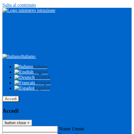
Salta al contenuto
Italiano
Italiano
English
Deutsch
Français
Español
Accedi
Accedi
button close
×
Nome Utente