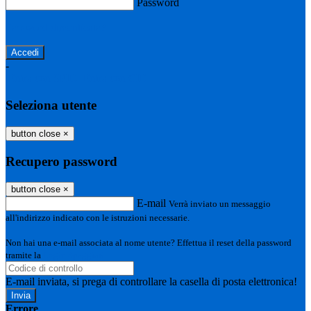
Password
Password dimenticata?
-
Entra con SPID
Entra con CIE
Seleziona utente
button close
×
Recupero password
button close
×
E-mail
Verrà inviato un messaggio
all'indirizzo indicato con le istruzioni necessarie.
Non hai una e-mail associata al nome utente? Effettua il reset della password
tramite la
Login Spaggiari
E-mail inviata, si prega di controllare la casella di posta elettronica!
Errore