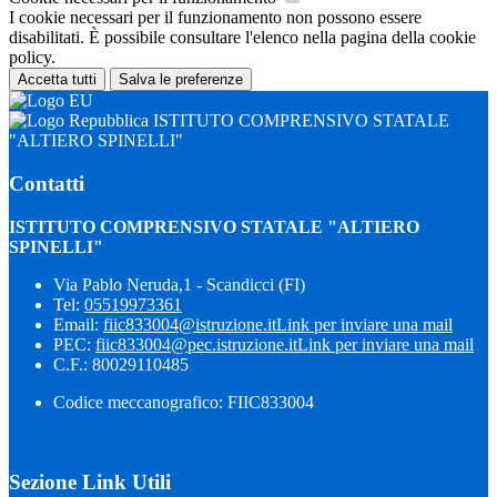
I cookie necessari per il funzionamento non possono essere
disabilitati. È possibile consultare l'elenco nella pagina della cookie
policy.
Accetta tutti
Salva le preferenze
ISTITUTO COMPRENSIVO STATALE
"ALTIERO SPINELLI"
Contatti
ISTITUTO COMPRENSIVO STATALE "ALTIERO
SPINELLI"
Via Pablo Neruda,1 - Scandicci (FI)
Tel:
05519973361
Email:
fiic833004@istruzione.it
Link per inviare una mail
PEC:
fiic833004@pec.istruzione.it
Link per inviare una mail
C.F.: 80029110485
Codice meccanografico: FIIC833004
Sezione Link Utili