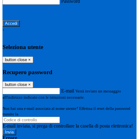
Password
Password dimenticata?
-
Entra con SPID
Entra con CIE
Seleziona utente
button close
×
Recupero password
button close
×
E-mail
Verrà inviato un messaggio
all'indirizzo indicato con le istruzioni necessarie.
Non hai una e-mail associata al nome utente? Effettua il reset della password
tramite la
Login Spaggiari
E-mail inviata, si prega di controllare la casella di posta elettronica!
Errore