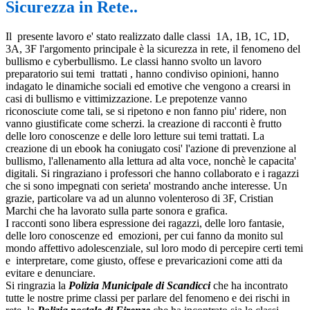
Sicurezza in Rete..
Il presente lavoro e' stato realizzato dalle classi 1A, 1B, 1C, 1D,
3A, 3F l'argomento principale è la sicurezza in rete, il fenomeno del
bullismo e cyberbullismo. Le classi hanno svolto un lavoro
preparatorio sui temi trattati , hanno condiviso opinioni, hanno
indagato le dinamiche sociali ed emotive che vengono a crearsi in
casi di bullismo e vittimizzazione. Le prepotenze vanno
riconosciute come tali, se si ripetono e non fanno piu' ridere, non
vanno giustificate come scherzi. la creazione di racconti è frutto
delle loro conoscenze e delle loro letture sui temi trattati. La
creazione di un ebook ha coniugato cosi' l'azione di prevenzione al
bullismo, l'allenamento alla lettura ad alta voce, nonchè le capacita'
digitali. Si ringraziano i professori che hanno collaborato e i ragazzi
che si sono impegnati con serieta' mostrando anche interesse. Un
grazie, particolare va ad un alunno volenteroso di 3F, Cristian
Marchi che ha lavorato sulla parte sonora e grafica.
I racconti sono libera espressione dei ragazzi, delle loro fantasie,
delle loro conoscenze ed emozioni, per cui fanno da monito sul
mondo affettivo adolescenziale, sul loro modo di percepire certi temi
e interpretare, come giusto, offese e prevaricazioni come atti da
evitare e denunciare.
Si ringrazia la
Polizia Municipale di Scandicci
che ha incontrato
tutte le nostre prime classi per parlare del fenomeno e dei rischi in