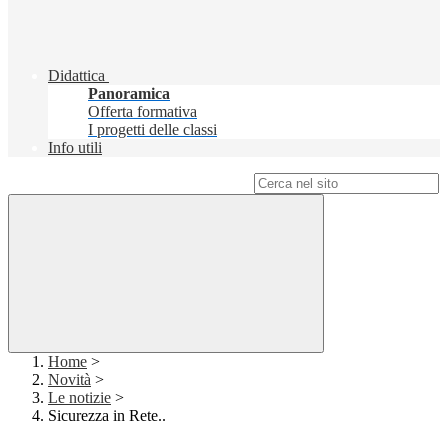
Didattica
Panoramica
Offerta formativa
I progetti delle classi
Info utili
Campo di ricerca per le pagine del sito
Home
>
Novità
>
Le notizie
>
Sicurezza in Rete..