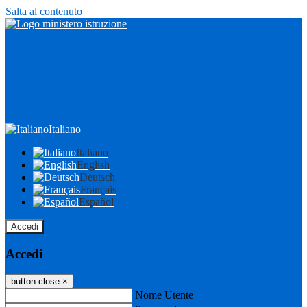
Salta al contenuto
Italiano
Italiano
English
Deutsch
Français
Español
Accedi
Accedi
button close
×
Nome Utente