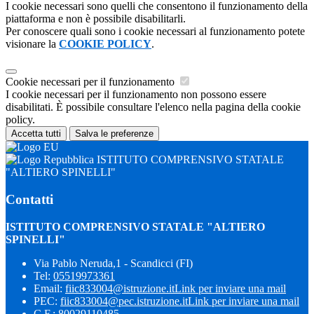
I cookie necessari sono quelli che consentono il funzionamento della
piattaforma e non è possibile disabilitarli.
Per conoscere quali sono i cookie necessari al funzionamento potete
visionare la
COOKIE POLICY
.
Cookie necessari per il funzionamento
I cookie necessari per il funzionamento non possono essere
disabilitati. È possibile consultare l'elenco nella pagina della cookie
policy.
Accetta tutti
Salva le preferenze
ISTITUTO COMPRENSIVO STATALE
"ALTIERO SPINELLI"
Contatti
ISTITUTO COMPRENSIVO STATALE "ALTIERO
SPINELLI"
Via Pablo Neruda,1 - Scandicci (FI)
Tel:
05519973361
Email:
fiic833004@istruzione.it
Link per inviare una mail
PEC:
fiic833004@pec.istruzione.it
Link per inviare una mail
C.F.: 80029110485