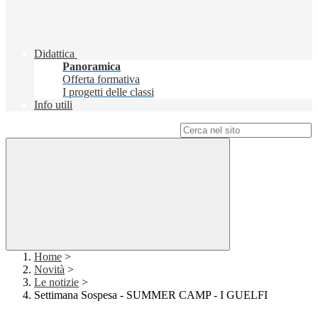
Didattica
Panoramica
Offerta formativa
I progetti delle classi
Info utili
Campo di ricerca per le pagine del sito
Home
>
Novità
>
Le notizie
>
Settimana Sospesa - SUMMER CAMP - I GUELFI