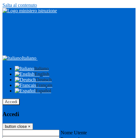
Salta al contenuto
Italiano
Italiano
English
Deutsch
Français
Español
Accedi
Accedi
button close
×
Nome Utente