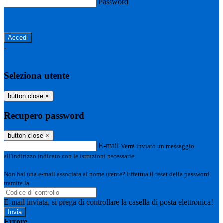
Password
Password dimenticata?
-
Entra con SPID
Entra con CIE
Seleziona utente
button close
×
Recupero password
button close
×
E-mail
Verrà inviato un messaggio
all'indirizzo indicato con le istruzioni necessarie.
Non hai una e-mail associata al nome utente? Effettua il reset della password
tramite la
Login Spaggiari
E-mail inviata, si prega di controllare la casella di posta elettronica!
Errore