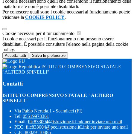
I cookie necessari sono quelli che consentono il funzionamento della
piattaforma e non è possibile disabilitarli.
Per conoscere quali sono i cookie necessari al funzionamento potete
visionare la
COOKIE POLICY
.
Cookie necessari per il funzionamento
I cookie necessari per il funzionamento non possono essere
disabilitati. È possibile consultare l'elenco nella pagina della cookie
policy.
Accetta tutti
Salva le preferenze
ISTITUTO COMPRENSIVO STATALE
"ALTIERO SPINELLI"
Contatti
ISTITUTO COMPRENSIVO STATALE "ALTIERO
SPINELLI"
Via Pablo Neruda,1 - Scandicci (FI)
Tel:
05519973361
Email:
fiic833004@istruzione.it
Link per inviare una mail
PEC:
fiic833004@pec.istruzione.it
Link per inviare una mail
C.F.: 80029110485