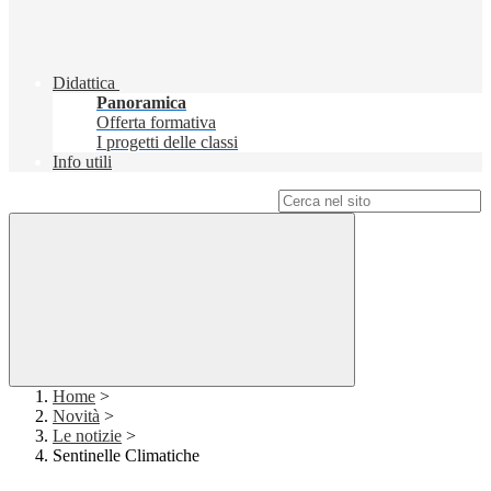
Didattica
Panoramica
Offerta formativa
I progetti delle classi
Info utili
Campo di ricerca per le pagine del sito
Home
>
Novità
>
Le notizie
>
Sentinelle Climatiche