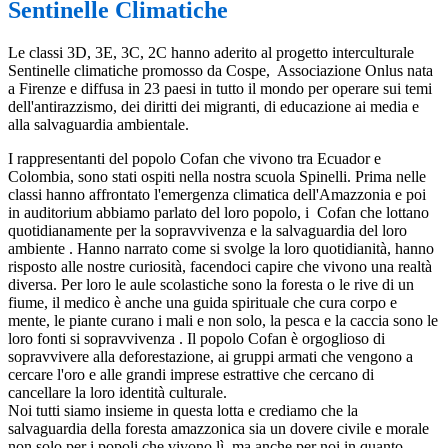
Sentinelle Climatiche
Le classi 3D, 3E, 3C, 2C hanno aderito al progetto interculturale
Sentinelle climatiche promosso da Cospe, Associazione Onlus nata
a Firenze e diffusa in 23 paesi in tutto il mondo per operare sui temi
dell'antirazzismo, dei diritti dei migranti, di educazione ai media e
alla salvaguardia ambientale.
I rappresentanti del popolo Cofan che vivono tra Ecuador e
Colombia, sono stati ospiti nella nostra scuola Spinelli. Prima nelle
classi hanno affrontato l'emergenza climatica dell'Amazzonia e poi
in auditorium abbiamo parlato del loro popolo, i Cofan che lottano
quotidianamente per la sopravvivenza e la salvaguardia del loro
ambiente . Hanno narrato come si svolge la loro quotidianità, hanno
risposto alle nostre curiosità, facendoci capire che vivono una realtà
diversa. Per loro le aule scolastiche sono la foresta o le rive di un
fiume, il medico è anche una guida spirituale che cura corpo e
mente, le piante curano i mali e non solo, la pesca e la caccia sono le
loro fonti si sopravvivenza . Il popolo Cofan è orgoglioso di
sopravvivere alla deforestazione, ai gruppi armati che vengono a
cercare l'oro e alle grandi imprese estrattive che cercano di
cancellare la loro identità culturale.
Noi tutti siamo insieme in questa lotta e crediamo che la
salvaguardia della foresta amazzonica sia un dovere civile e morale
non solo per i popoli che vivono lì, ma anche per noi in quanto