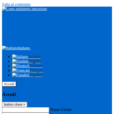
Salta al contenuto
Italiano
Italiano
English
Deutsch
Français
Español
Accedi
Accedi
button close
×
Nome Utente