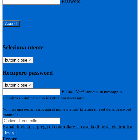
Password
Password dimenticata?
-
Entra con SPID
Entra con CIE
Seleziona utente
button close
×
Recupero password
button close
×
E-mail
Verrà inviato un messaggio
all'indirizzo indicato con le istruzioni necessarie.
Non hai una e-mail associata al nome utente? Effettua il reset della password
tramite la
Login Spaggiari
E-mail inviata, si prega di controllare la casella di posta elettronica!
Errore