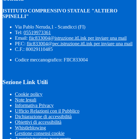
ISTITUTO COMPRENSIVO STATALE "ALTIERO
SPINELLI"
Via Pablo Neruda,1 - Scandicci (FI)
Tel:
05519973361
Email:
fiic833004@istruzione.it
Link per inviare una mail
PEC:
fiic833004@pec.istruzione.it
Link per inviare una mail
C.F.: 80029110485
Codice meccanografico: FIIC833004
Sezione Link Utili
Cookie policy
Note legali
Informativa Privacy
Ufficio Relazioni con il Pubblico
Dichiarazione di accessibilità
Obiettivi di accessibilità
Whistleblowing
Gestione consensi cookie
Amministrazione trasparente