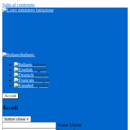
Salta al contenuto
Italiano
Italiano
English
Deutsch
Français
Español
Accedi
Accedi
button close
×
Nome Utente