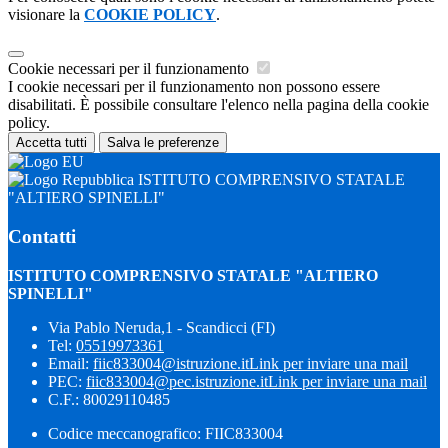
visionare la
COOKIE POLICY
.
Cookie necessari per il funzionamento
I cookie necessari per il funzionamento non possono essere
disabilitati. È possibile consultare l'elenco nella pagina della cookie
policy.
Accetta tutti
Salva le preferenze
ISTITUTO COMPRENSIVO STATALE
"ALTIERO SPINELLI"
Contatti
ISTITUTO COMPRENSIVO STATALE "ALTIERO
SPINELLI"
Via Pablo Neruda,1 - Scandicci (FI)
Tel:
05519973361
Email:
fiic833004@istruzione.it
Link per inviare una mail
PEC:
fiic833004@pec.istruzione.it
Link per inviare una mail
C.F.: 80029110485
Codice meccanografico: FIIC833004