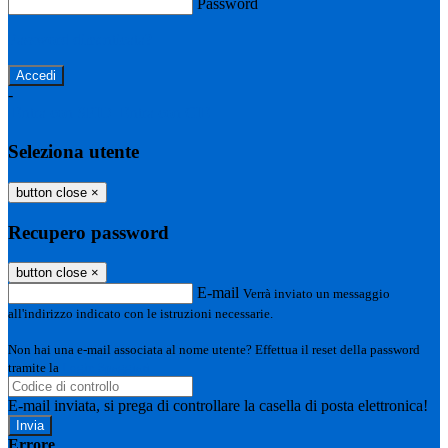
Password
Password dimenticata?
-
Entra con SPID
Entra con CIE
Seleziona utente
button close
×
Recupero password
button close
×
E-mail
Verrà inviato un messaggio
all'indirizzo indicato con le istruzioni necessarie.
Non hai una e-mail associata al nome utente? Effettua il reset della password
tramite la
Login Spaggiari
E-mail inviata, si prega di controllare la casella di posta elettronica!
Errore