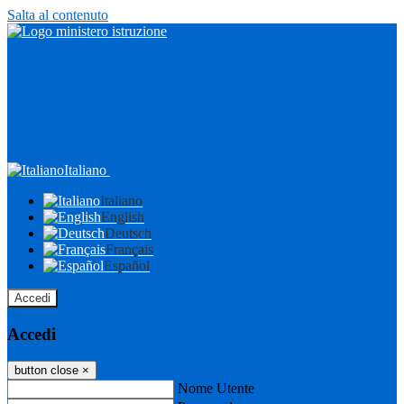
Salta al contenuto
Italiano
Italiano
English
Deutsch
Français
Español
Accedi
Accedi
button close
×
Nome Utente