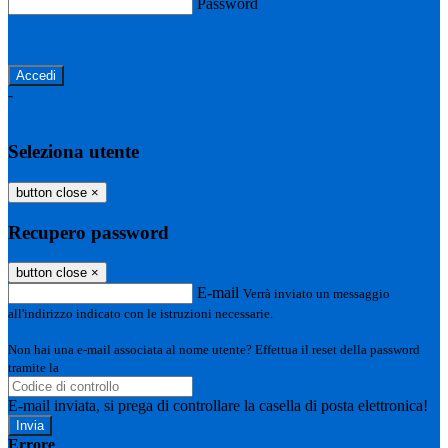
Password
Password dimenticata?
-
Entra con SPID
Entra con CIE
Seleziona utente
button close
×
Recupero password
button close
×
E-mail
Verrà inviato un messaggio
all'indirizzo indicato con le istruzioni necessarie.
Non hai una e-mail associata al nome utente? Effettua il reset della password
tramite la
Login Spaggiari
E-mail inviata, si prega di controllare la casella di posta elettronica!
Errore