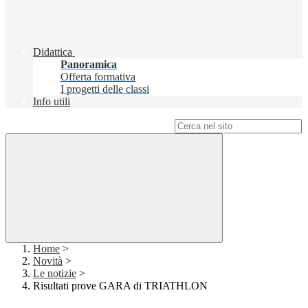
Didattica
Panoramica
Offerta formativa
I progetti delle classi
Info utili
Campo di ricerca per le pagine del sito
Home
>
Novità
>
Le notizie
>
Risultati prove GARA di TRIATHLON