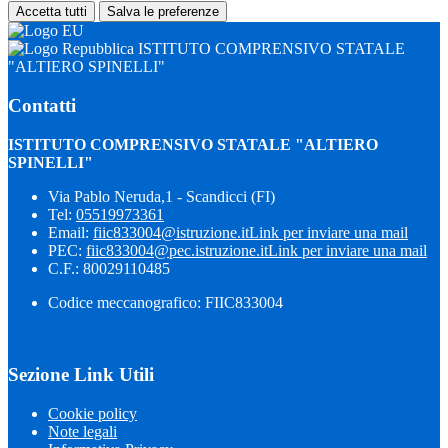
Accetta tutti
Salva le preferenze
ISTITUTO COMPRENSIVO STATALE
"ALTIERO SPINELLI"
Contatti
ISTITUTO COMPRENSIVO STATALE "ALTIERO
SPINELLI"
Via Pablo Neruda,1 - Scandicci (FI)
Tel:
05519973361
Email:
fiic833004@istruzione.it
Link per inviare una mail
PEC:
fiic833004@pec.istruzione.it
Link per inviare una mail
C.F.: 80029110485
Codice meccanografico: FIIC833004
Sezione Link Utili
Cookie policy
Note legali