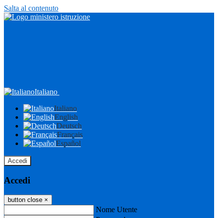
Salta al contenuto
Italiano
Italiano
English
Deutsch
Français
Español
Accedi
Accedi
button close
×
Nome Utente