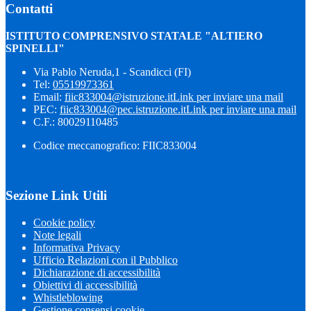
Contatti
ISTITUTO COMPRENSIVO STATALE "ALTIERO
SPINELLI"
Via Pablo Neruda,1 - Scandicci (FI)
Tel:
05519973361
Email:
fiic833004@istruzione.it
Link per inviare una mail
PEC:
fiic833004@pec.istruzione.it
Link per inviare una mail
C.F.: 80029110485
Codice meccanografico: FIIC833004
Sezione Link Utili
Cookie policy
Note legali
Informativa Privacy
Ufficio Relazioni con il Pubblico
Dichiarazione di accessibilità
Obiettivi di accessibilità
Whistleblowing
Gestione consensi cookie