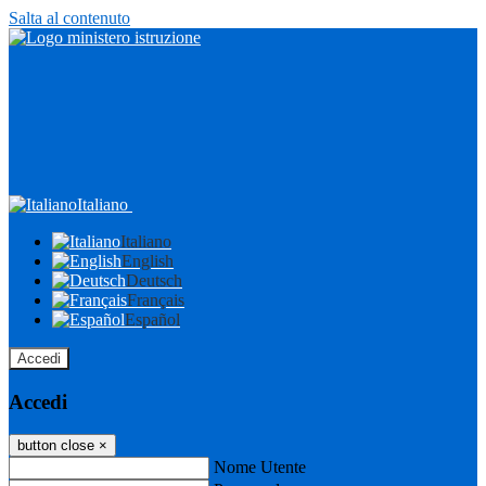
Salta al contenuto
Italiano
Italiano
English
Deutsch
Français
Español
Accedi
Accedi
button close
×
Nome Utente