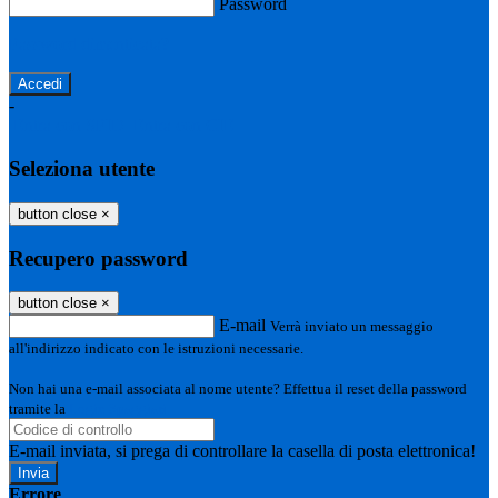
Password
Password dimenticata?
-
Entra con SPID
Entra con CIE
Seleziona utente
button close
×
Recupero password
button close
×
E-mail
Verrà inviato un messaggio
all'indirizzo indicato con le istruzioni necessarie.
Non hai una e-mail associata al nome utente? Effettua il reset della password
tramite la
Login Spaggiari
E-mail inviata, si prega di controllare la casella di posta elettronica!
Errore