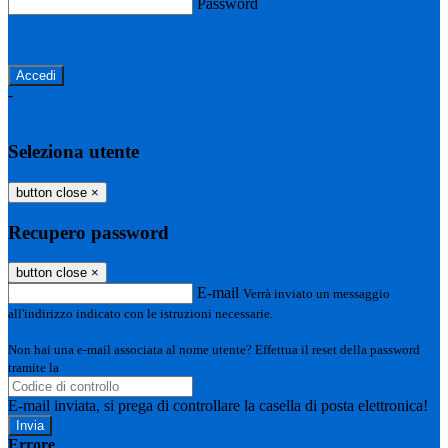
Password
Password dimenticata?
-
Entra con SPID
Entra con CIE
Seleziona utente
button close
×
Recupero password
button close
×
E-mail
Verrà inviato un messaggio
all'indirizzo indicato con le istruzioni necessarie.
Non hai una e-mail associata al nome utente? Effettua il reset della password
tramite la
Login Spaggiari
E-mail inviata, si prega di controllare la casella di posta elettronica!
Errore