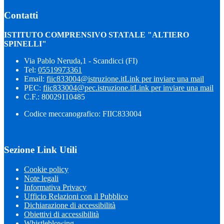
Contatti
ISTITUTO COMPRENSIVO STATALE "ALTIERO
SPINELLI"
Via Pablo Neruda,1 - Scandicci (FI)
Tel:
05519973361
Email:
fiic833004@istruzione.it
Link per inviare una mail
PEC:
fiic833004@pec.istruzione.it
Link per inviare una mail
C.F.: 80029110485
Codice meccanografico: FIIC833004
Sezione Link Utili
Cookie policy
Note legali
Informativa Privacy
Ufficio Relazioni con il Pubblico
Dichiarazione di accessibilità
Obiettivi di accessibilità
Whistleblowing