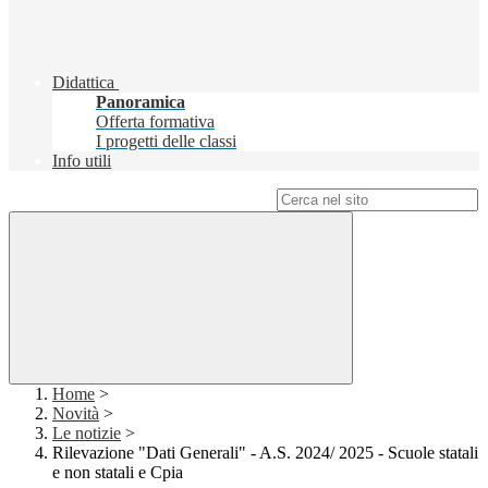
Didattica
Panoramica
Offerta formativa
I progetti delle classi
Info utili
Campo di ricerca per le pagine del sito
Home
>
Novità
>
Le notizie
>
Rilevazione "Dati Generali" - A.S. 2024/ 2025 - Scuole statali
e non statali e Cpia