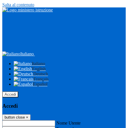
Salta al contenuto
Italiano
Italiano
English
Deutsch
Français
Español
Accedi
Accedi
button close
×
Nome Utente