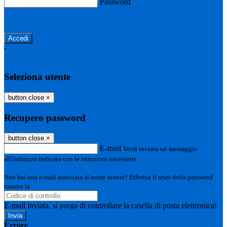
Password
Password dimenticata?
-
Entra con SPID
Entra con CIE
Seleziona utente
button close
×
Recupero password
button close
×
E-mail
Verrà inviato un messaggio
all'indirizzo indicato con le istruzioni necessarie.
Non hai una e-mail associata al nome utente? Effettua il reset della password
tramite la
Login Spaggiari
E-mail inviata, si prega di controllare la casella di posta elettronica!
Errore