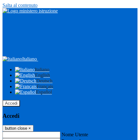
Salta al contenuto
Italiano
Italiano
English
Deutsch
Français
Español
Accedi
Accedi
button close
×
Nome Utente