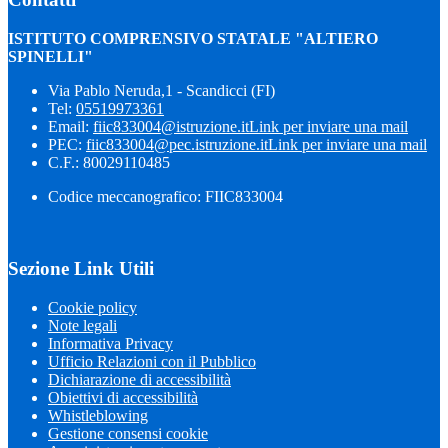
ISTITUTO COMPRENSIVO STATALE "ALTIERO
SPINELLI"
Via Pablo Neruda,1 - Scandicci (FI)
Tel:
05519973361
Email:
fiic833004@istruzione.it
Link per inviare una mail
PEC:
fiic833004@pec.istruzione.it
Link per inviare una mail
C.F.: 80029110485
Codice meccanografico: FIIC833004
Sezione Link Utili
Cookie policy
Note legali
Informativa Privacy
Ufficio Relazioni con il Pubblico
Dichiarazione di accessibilità
Obiettivi di accessibilità
Whistleblowing
Gestione consensi cookie