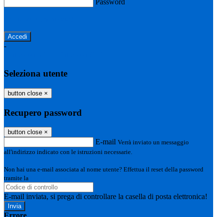
Password
Password dimenticata?
-
Entra con SPID
Entra con CIE
Seleziona utente
button close
×
Recupero password
button close
×
E-mail
Verrà inviato un messaggio
all'indirizzo indicato con le istruzioni necessarie.
Non hai una e-mail associata al nome utente? Effettua il reset della password
tramite la
Login Spaggiari
E-mail inviata, si prega di controllare la casella di posta elettronica!
Errore