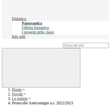
Didattica
Panoramica
Offerta formativa
I progetti delle classi
Info utili
Campo di ricerca per le pagine del sito
Home
>
Novità
>
Le notizie
>
Protocollo Anticontagio a.s. 2022/2023