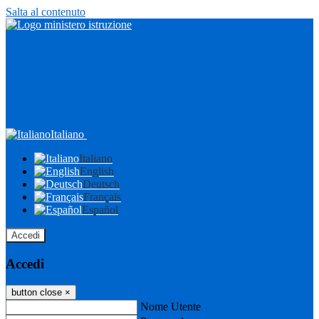
Salta al contenuto
Italiano
Italiano
English
Deutsch
Français
Español
Accedi
Accedi
button close
×
Nome Utente