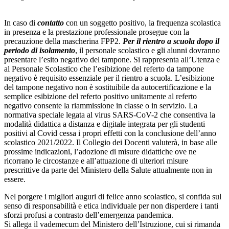
In caso di
contatto
con un soggetto positivo, la frequenza scolastica
in presenza e la prestazione professionale prosegue con la
precauzione della mascherina FPP2.
Per il rientro a scuola dopo il
periodo di isolamento
, il personale scolastico e gli alunni dovranno
presentare l’esito negativo del tampone. Si rappresenta all’Utenza e
al Personale Scolastico che l’esibizione del referto da tampone
negativo è requisito essenziale per il rientro a scuola. L’esibizione
del tampone negativo non è sostituibile da autocertificazione e la
semplice esibizione del referto positivo unitamente al referto
negativo consente la riammissione in classe o in servizio. La
normativa speciale legata al virus SARS-CoV-2 che consentiva la
modalità didattica a distanza e digitale integrata per gli studenti
positivi al Covid cessa i propri effetti con la conclusione dell’anno
scolastico 2021/2022. Il Collegio dei Docenti valuterà, in base alle
prossime indicazioni, l’adozione di misure didattiche ove ne
ricorrano le circostanze e all’attuazione di ulteriori misure
prescrittive da parte del Ministero della Salute attualmente non in
essere.
Nel porgere i migliori auguri di felice anno scolastico, si confida sul
senso di responsabilità e etica individuale per non disperdere i tanti
sforzi profusi a contrasto dell’emergenza pandemica.
Si allega il vademecum del Ministero dell’Istruzione, cui si rimanda