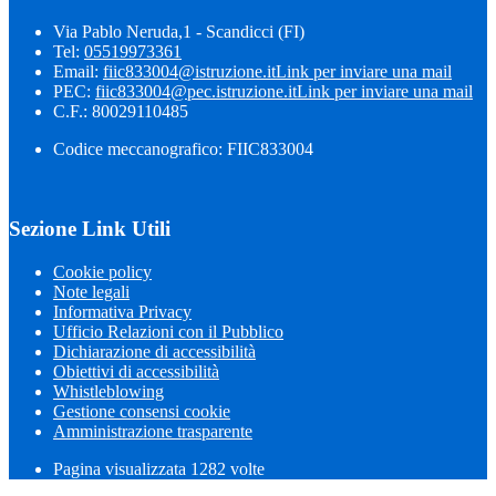
Via Pablo Neruda,1 - Scandicci (FI)
Tel:
05519973361
Email:
fiic833004@istruzione.it
Link per inviare una mail
PEC:
fiic833004@pec.istruzione.it
Link per inviare una mail
C.F.: 80029110485
Codice meccanografico: FIIC833004
Sezione Link Utili
Cookie policy
Note legali
Informativa Privacy
Ufficio Relazioni con il Pubblico
Dichiarazione di accessibilità
Obiettivi di accessibilità
Whistleblowing
Gestione consensi cookie
Amministrazione trasparente
Pagina visualizzata
1282
volte