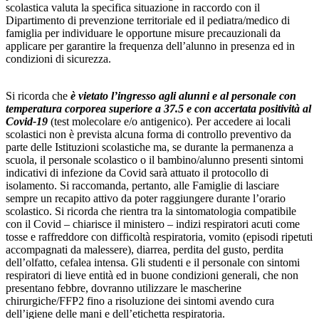
scolastica valuta la specifica situazione in raccordo con il
Dipartimento di prevenzione territoriale ed il pediatra/medico di
famiglia per individuare le opportune misure precauzionali da
applicare per garantire la frequenza dell’alunno in presenza ed in
condizioni di sicurezza.
Si ricorda che
è vietato l’ingresso agli alunni e al personale con
temperatura corporea superiore a 37.5 e con accertata positività al
Covid-19
(test molecolare e/o antigenico). Per accedere ai locali
scolastici non è prevista alcuna forma di controllo preventivo da
parte delle Istituzioni scolastiche ma, se durante la permanenza a
scuola, il personale scolastico o il bambino/alunno presenti sintomi
indicativi di infezione da Covid sarà attuato il protocollo di
isolamento. Si raccomanda, pertanto, alle Famiglie di lasciare
sempre un recapito attivo da poter raggiungere durante l’orario
scolastico. Si ricorda che rientra tra la sintomatologia compatibile
con il Covid – chiarisce il ministero – indizi respiratori acuti come
tosse e raffreddore con difficoltà respiratoria, vomito (episodi ripetuti
accompagnati da malessere), diarrea, perdita del gusto, perdita
dell’olfatto, cefalea intensa. Gli studenti e il personale con sintomi
respiratori di lieve entità ed in buone condizioni generali, che non
presentano febbre, dovranno utilizzare le mascherine
chirurgiche/FFP2 fino a risoluzione dei sintomi avendo cura
dell’igiene delle mani e dell’etichetta respiratoria.