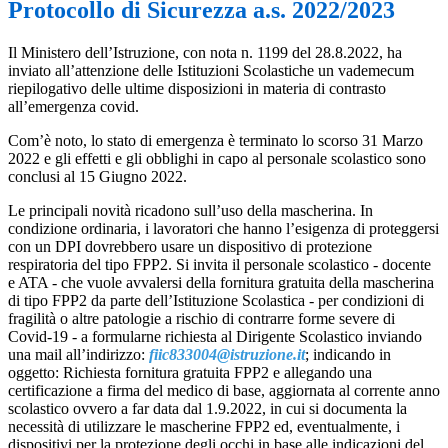
Protocollo di Sicurezza a.s. 2022/2023
Il Ministero dell’Istruzione, con nota n. 1199 del 28.8.2022, ha
inviato all’attenzione delle Istituzioni Scolastiche un vademecum
riepilogativo delle ultime disposizioni in materia di contrasto
all’emergenza covid.
Com’è noto, lo stato di emergenza è terminato lo scorso 31 Marzo
2022 e gli effetti e gli obblighi in capo al personale scolastico sono
conclusi al 15 Giugno 2022.
Le principali novità ricadono sull’uso della mascherina. In
condizione ordinaria, i lavoratori che hanno l’esigenza di proteggersi
con un DPI dovrebbero usare un dispositivo di protezione
respiratoria del tipo FPP2. Si invita il personale scolastico - docente
e ATA - che vuole avvalersi della fornitura gratuita della mascherina
di tipo FPP2 da parte dell’Istituzione Scolastica - per condizioni di
fragilità o altre patologie a rischio di contrarre forme severe di
Covid-19 - a formularne richiesta al Dirigente Scolastico inviando
una mail all’indirizzo:
fiic833004@istruzione.it
; indicando in
oggetto: Richiesta fornitura gratuita FPP2 e allegando una
certificazione a firma del medico di base, aggiornata al corrente anno
scolastico ovvero a far data dal 1.9.2022, in cui si documenta la
necessità di utilizzare le mascherine FPP2 ed, eventualmente, i
dispositivi per la protezione degli occhi in base alle indicazioni del