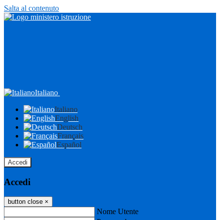
Salta al contenuto
Italiano
Italiano
English
Deutsch
Français
Español
Accedi
Accedi
button close
×
Nome Utente