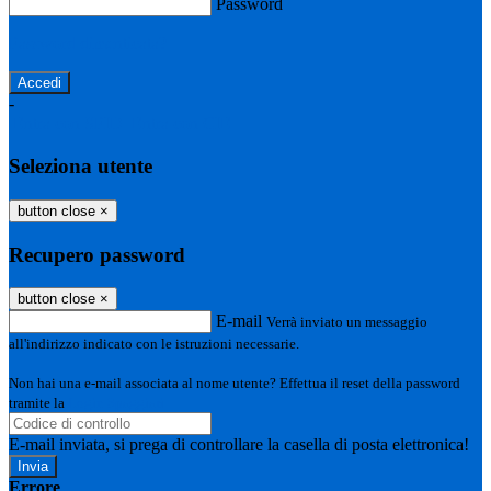
Password
Password dimenticata?
-
Entra con SPID
Entra con CIE
Seleziona utente
button close
×
Recupero password
button close
×
E-mail
Verrà inviato un messaggio
all'indirizzo indicato con le istruzioni necessarie.
Non hai una e-mail associata al nome utente? Effettua il reset della password
tramite la
Login Spaggiari
E-mail inviata, si prega di controllare la casella di posta elettronica!
Errore