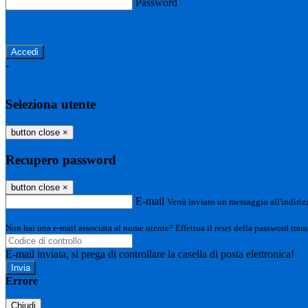
Password
Password dimenticata?
-
Entra con SPID
Entra con CIE
Seleziona utente
button close
×
Recupero password
button close
×
E-mail
Verrà inviato un messaggio all'indirizz
Non hai una e-mail associata al nome utente? Effettua il reset della password tram
E-mail inviata, si prega di controllare la casella di posta elettronica!
Errore
Chiudi