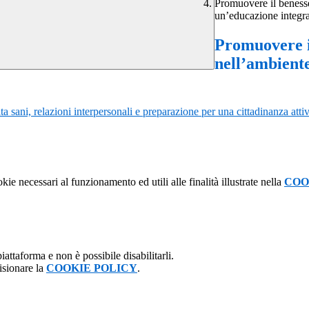
Promuovere il benesser
un’educazione integra
Promuovere il
nell’ambiente
ta sani, relazioni interpersonali e preparazione per una cittadinanza attiv
kie necessari al funzionamento ed utili alle finalità illustrate nella
COO
attaforma e non è possibile disabilitarli.
isionare la
COOKIE POLICY
.