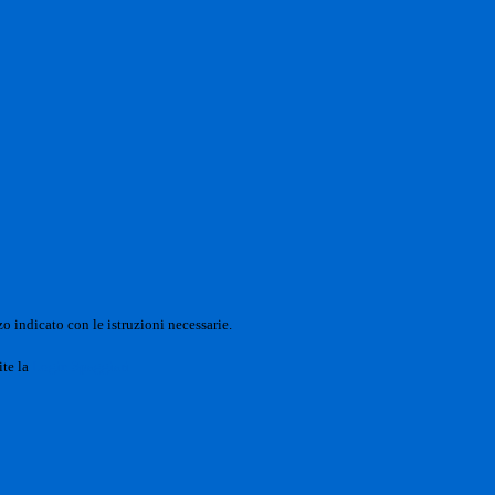
o indicato con le istruzioni necessarie.
ite la
Login Spaggiari