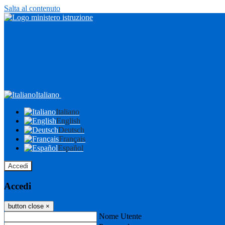
Salta al contenuto
Italiano
Italiano
English
Deutsch
Français
Español
Accedi
Accedi
button close
×
Nome Utente