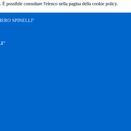
 È possibile consultare l'elenco nella pagina della cookie policy.
ERO SPINELLI"
I"