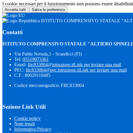
I cookie necessari per il funzionamento non possono essere disabilitati.
Accetta tutti
Salva le preferenze
ISTITUTO COMPRENSIVO STATALE "ALTI
Contatti
ISTITUTO COMPRENSIVO STATALE "ALTIERO SPINELL
Via Pablo Neruda,1 - Scandicci (FI)
Tel:
05519973361
Email:
fiic833004@istruzione.it
Link per inviare una mail
PEC:
fiic833004@pec.istruzione.it
Link per inviare una mail
C.F.: 80029110485
Codice meccanografico: FIIC833004
Sezione Link Utili
Cookie policy
Note legali
Informativa Privacy