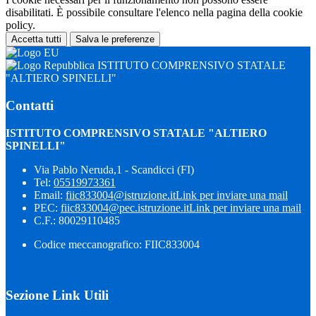
disabilitati. È possibile consultare l'elenco nella pagina della cookie
policy.
Accetta tutti
Salva le preferenze
ISTITUTO COMPRENSIVO STATALE
"ALTIERO SPINELLI"
Contatti
ISTITUTO COMPRENSIVO STATALE "ALTIERO
SPINELLI"
Via Pablo Neruda,1 - Scandicci (FI)
Tel:
05519973361
Email:
fiic833004@istruzione.it
Link per inviare una mail
PEC:
fiic833004@pec.istruzione.it
Link per inviare una mail
C.F.: 80029110485
Codice meccanografico: FIIC833004
Sezione Link Utili