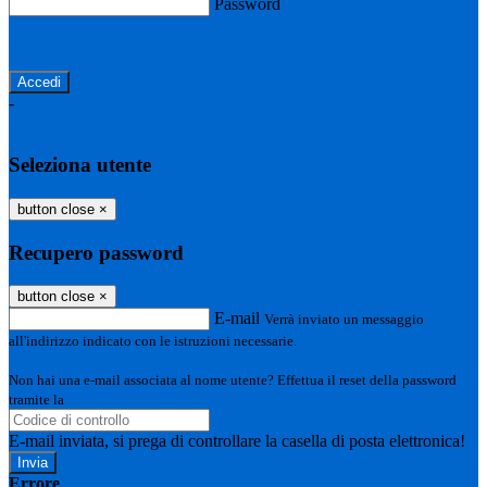
Password
Password dimenticata?
-
Entra con SPID
Entra con CIE
Seleziona utente
button close
×
Recupero password
button close
×
E-mail
Verrà inviato un messaggio
all'indirizzo indicato con le istruzioni necessarie.
Non hai una e-mail associata al nome utente? Effettua il reset della password
tramite la
Login Spaggiari
E-mail inviata, si prega di controllare la casella di posta elettronica!
Errore