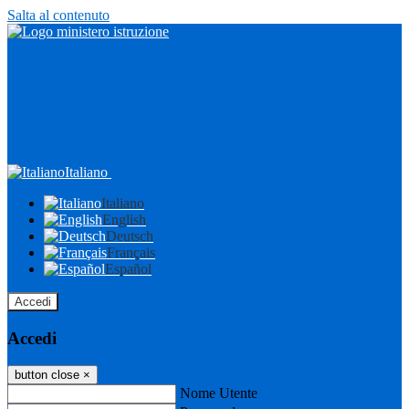
Salta al contenuto
Italiano
Italiano
English
Deutsch
Français
Español
Accedi
Accedi
button close
×
Nome Utente