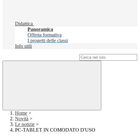
Didattica
Panoramica
Offerta formativa
I progetti delle classi
Info utili
Campo di ricerca per le pagine del sito
Home
>
Novità
>
Le notizie
>
PC-TABLET IN COMODATO D'USO