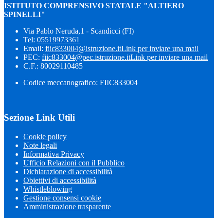
ISTITUTO COMPRENSIVO STATALE "ALTIERO
SPINELLI"
Via Pablo Neruda,1 - Scandicci (FI)
Tel:
05519973361
Email:
fiic833004@istruzione.it
Link per inviare una mail
PEC:
fiic833004@pec.istruzione.it
Link per inviare una mail
C.F.: 80029110485
Codice meccanografico: FIIC833004
Sezione Link Utili
Cookie policy
Note legali
Informativa Privacy
Ufficio Relazioni con il Pubblico
Dichiarazione di accessibilità
Obiettivi di accessibilità
Whistleblowing
Gestione consensi cookie
Amministrazione trasparente