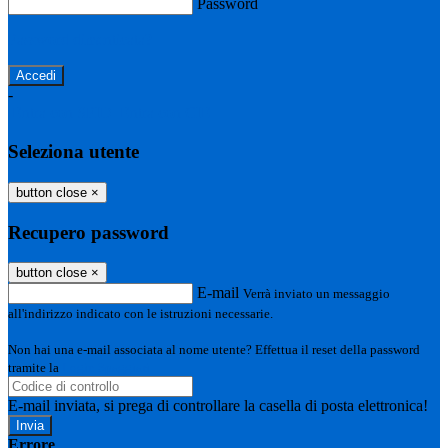
Password
Password dimenticata?
-
Entra con SPID
Entra con CIE
Seleziona utente
button close
×
Recupero password
button close
×
E-mail
Verrà inviato un messaggio
all'indirizzo indicato con le istruzioni necessarie.
Non hai una e-mail associata al nome utente? Effettua il reset della password
tramite la
Login Spaggiari
E-mail inviata, si prega di controllare la casella di posta elettronica!
Errore