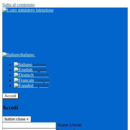
Salta al contenuto
Italiano
Italiano
English
Deutsch
Français
Español
Accedi
Accedi
button close
×
Nome Utente