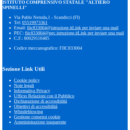
ISTITUTO COMPRENSIVO STATALE "ALTIERO
SPINELLI"
Via Pablo Neruda,1 - Scandicci (FI)
Tel:
05519973361
Email:
fiic833004@istruzione.it
Link per inviare una mail
PEC:
fiic833004@pec.istruzione.it
Link per inviare una mail
C.F.: 80029110485
Codice meccanografico: FIIC833004
Sezione Link Utili
Cookie policy
Note legali
Informativa Privacy
Ufficio Relazioni con il Pubblico
Dichiarazione di accessibilità
Obiettivi di accessibilità
Whistleblowing
Gestione consensi cookie
Amministrazione trasparente