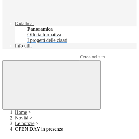
Didattica
Panoramica
Offerta formativa
I progetti delle classi
Info utili
Campo di ricerca per le pagine del sito
Home
>
Novità
>
Le notizie
>
OPEN DAY in presenza