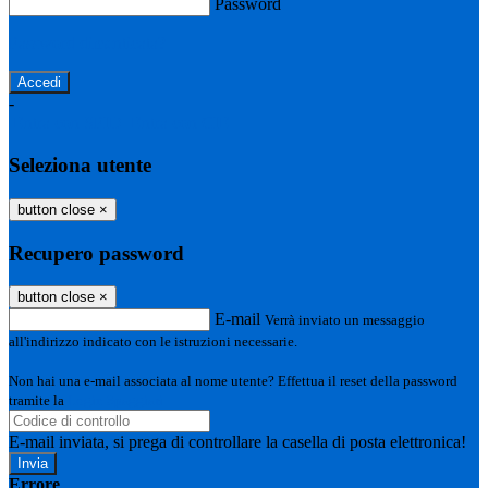
Password
Password dimenticata?
-
Entra con SPID
Entra con CIE
Seleziona utente
button close
×
Recupero password
button close
×
E-mail
Verrà inviato un messaggio
all'indirizzo indicato con le istruzioni necessarie.
Non hai una e-mail associata al nome utente? Effettua il reset della password
tramite la
Login Spaggiari
E-mail inviata, si prega di controllare la casella di posta elettronica!
Errore