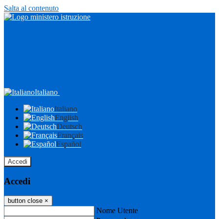
Salta al contenuto
Italiano
Italiano
English
Deutsch
Français
Español
Accedi
Accedi
button close
×
Nome Utente