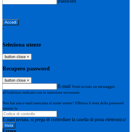
Password
Password dimenticata?
-
Entra con SPID
Entra con CIE
Seleziona utente
button close
×
Recupero password
button close
×
E-mail
Verrà inviato un messaggio
all'indirizzo indicato con le istruzioni necessarie.
Non hai una e-mail associata al nome utente? Effettua il reset della password
tramite la
Login Spaggiari
E-mail inviata, si prega di controllare la casella di posta elettronica!
Errore