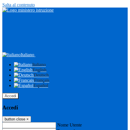
Salta al contenuto
Italiano
Italiano
English
Deutsch
Français
Español
Accedi
Accedi
button close
×
Nome Utente