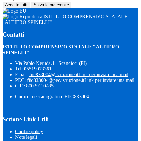
Accetta tutti
Salva le preferenze
ISTITUTO COMPRENSIVO STATALE
"ALTIERO SPINELLI"
Contatti
ISTITUTO COMPRENSIVO STATALE "ALTIERO
SPINELLI"
Via Pablo Neruda,1 - Scandicci (FI)
Tel:
05519973361
Email:
fiic833004@istruzione.it
Link per inviare una mail
PEC:
fiic833004@pec.istruzione.it
Link per inviare una mail
C.F.: 80029110485
Codice meccanografico: FIIC833004
Sezione Link Utili
Cookie policy
Note legali