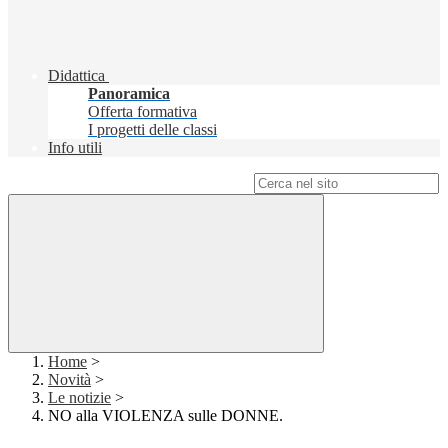
Didattica
Panoramica
Offerta formativa
I progetti delle classi
Info utili
Campo di ricerca per le pagine del sito
Home
>
Novità
>
Le notizie
>
NO alla VIOLENZA sulle DONNE.