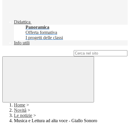
Didattica
Panoramica
Offerta formativa
I progetti delle classi
Info utili
Campo di ricerca per le pagine del sito
Home
>
Novità
>
Le notizie
>
Musica e Lettura ad alta voce - Giallo Sonoro