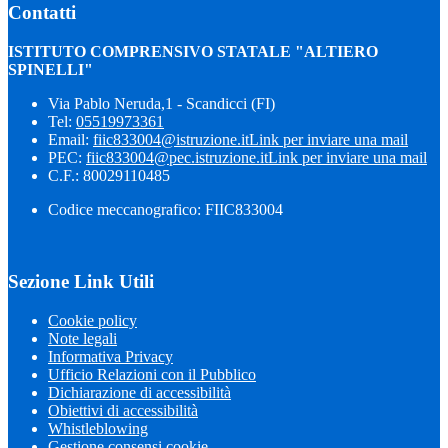
Contatti
ISTITUTO COMPRENSIVO STATALE "ALTIERO
SPINELLI"
Via Pablo Neruda,1 - Scandicci (FI)
Tel:
05519973361
Email:
fiic833004@istruzione.it
Link per inviare una mail
PEC:
fiic833004@pec.istruzione.it
Link per inviare una mail
C.F.: 80029110485
Codice meccanografico: FIIC833004
Sezione Link Utili
Cookie policy
Note legali
Informativa Privacy
Ufficio Relazioni con il Pubblico
Dichiarazione di accessibilità
Obiettivi di accessibilità
Whistleblowing
Gestione consensi cookie