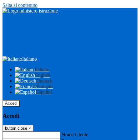
Salta al contenuto
Italiano
Italiano
English
Deutsch
Français
Español
Accedi
Accedi
button close
×
Nome Utente