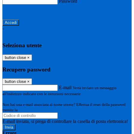
Password
Password dimenticata?
-
Entra con SPID
Entra con CIE
Seleziona utente
button close
×
Recupero password
button close
×
E-mail
Verrà inviato un messaggio
all'indirizzo indicato con le istruzioni necessarie.
Non hai una e-mail associata al nome utente? Effettua il reset della password
tramite la
Login Spaggiari
E-mail inviata, si prega di controllare la casella di posta elettronica!
Errore