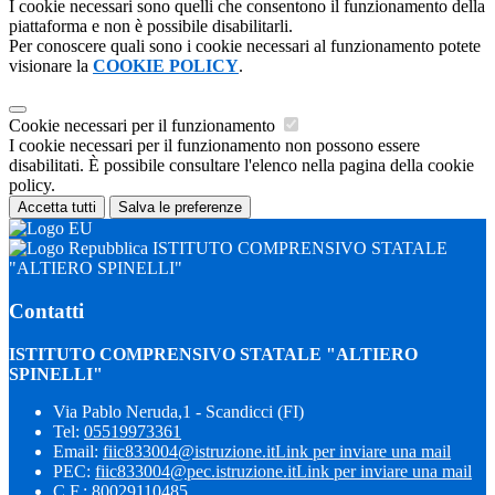
I cookie necessari sono quelli che consentono il funzionamento della
piattaforma e non è possibile disabilitarli.
Per conoscere quali sono i cookie necessari al funzionamento potete
visionare la
COOKIE POLICY
.
Cookie necessari per il funzionamento
I cookie necessari per il funzionamento non possono essere
disabilitati. È possibile consultare l'elenco nella pagina della cookie
policy.
Accetta tutti
Salva le preferenze
ISTITUTO COMPRENSIVO STATALE
"ALTIERO SPINELLI"
Contatti
ISTITUTO COMPRENSIVO STATALE "ALTIERO
SPINELLI"
Via Pablo Neruda,1 - Scandicci (FI)
Tel:
05519973361
Email:
fiic833004@istruzione.it
Link per inviare una mail
PEC:
fiic833004@pec.istruzione.it
Link per inviare una mail
C.F.: 80029110485