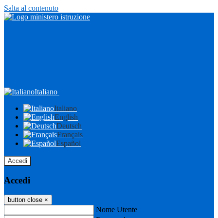
Salta al contenuto
Italiano
Italiano
English
Deutsch
Français
Español
Accedi
Accedi
button close
×
Nome Utente