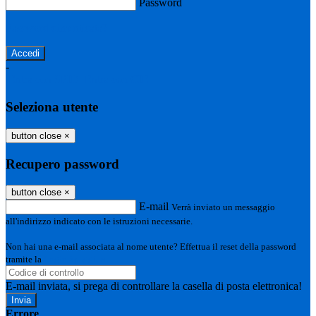
Password
Password dimenticata?
-
Entra con SPID
Entra con CIE
Seleziona utente
button close
×
Recupero password
button close
×
E-mail
Verrà inviato un messaggio
all'indirizzo indicato con le istruzioni necessarie.
Non hai una e-mail associata al nome utente? Effettua il reset della password
tramite la
Login Spaggiari
E-mail inviata, si prega di controllare la casella di posta elettronica!
Errore