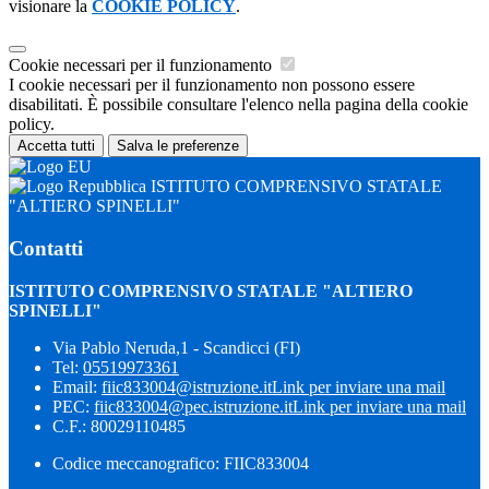
visionare la
COOKIE POLICY
.
Cookie necessari per il funzionamento
I cookie necessari per il funzionamento non possono essere
disabilitati. È possibile consultare l'elenco nella pagina della cookie
policy.
Accetta tutti
Salva le preferenze
ISTITUTO COMPRENSIVO STATALE
"ALTIERO SPINELLI"
Contatti
ISTITUTO COMPRENSIVO STATALE "ALTIERO
SPINELLI"
Via Pablo Neruda,1 - Scandicci (FI)
Tel:
05519973361
Email:
fiic833004@istruzione.it
Link per inviare una mail
PEC:
fiic833004@pec.istruzione.it
Link per inviare una mail
C.F.: 80029110485
Codice meccanografico: FIIC833004