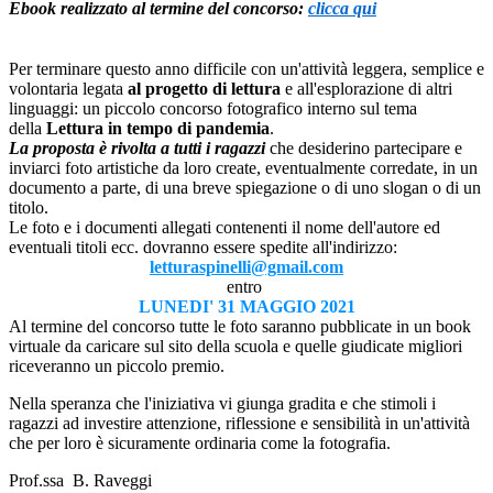
Ebook realizzato al termine del concorso:
clicca qui
Per terminare questo anno difficile con un'attività leggera, semplice e
volontaria legata
al progetto di lettura
e all'esplorazione di altri
linguaggi: un piccolo concorso fotografico interno sul tema
della
Lettura in tempo di pandemia
.
La proposta è rivolta a tutti i ragazzi
che desiderino partecipare e
inviarci foto artistiche da loro create, eventualmente corredate, in un
documento a parte, di una breve spiegazione o di uno slogan o di un
titolo.
Le foto e i documenti allegati contenenti il nome dell'autore ed
eventuali titoli ecc. dovranno essere spedite all'indirizzo:
letturaspinelli@gmail.com
entro
LUNEDI' 31 MAGGIO 2021
Al termine del concorso tutte le foto saranno pubblicate in un book
virtuale da caricare sul sito della scuola e quelle giudicate migliori
riceveranno un piccolo premio.
Nella speranza che l'iniziativa vi giunga gradita e che stimoli i
ragazzi ad investire attenzione, riflessione e sensibilità in un'attività
che per loro è sicuramente ordinaria come la fotografia.
Prof.ssa B. Raveggi