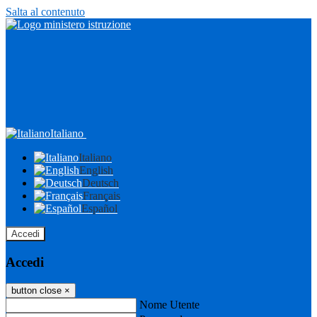
Salta al contenuto
Italiano
Italiano
English
Deutsch
Français
Español
Accedi
Accedi
button close
×
Nome Utente