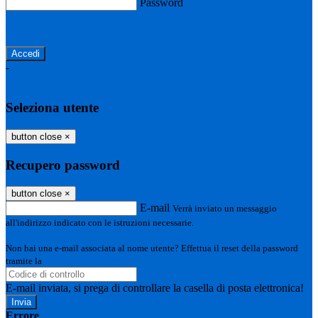
Password
Password dimenticata?
-
Entra con SPID
Entra con CIE
Seleziona utente
button close
×
Recupero password
button close
×
E-mail
Verrà inviato un messaggio
all'indirizzo indicato con le istruzioni necessarie.
Non hai una e-mail associata al nome utente? Effettua il reset della password
tramite la
Login Spaggiari
E-mail inviata, si prega di controllare la casella di posta elettronica!
Errore