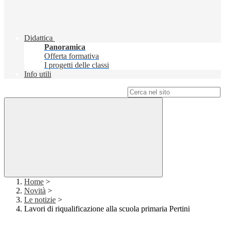
Didattica
Panoramica
Offerta formativa
I progetti delle classi
Info utili
Campo di ricerca per le pagine del sito
Home
>
Novità
>
Le notizie
>
Lavori di riqualificazione alla scuola primaria Pertini