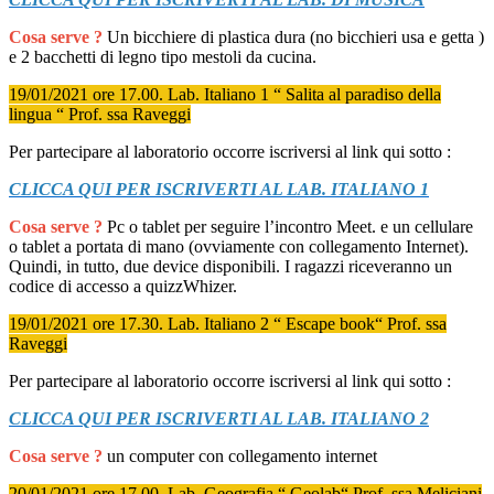
Cosa serve ?
Un bicchiere di plastica dura (no bicchieri usa e getta )
e 2 bacchetti di legno tipo mestoli da cucina.
19/01/2021 ore 17.00. Lab. Italiano 1 “ Salita al paradiso della
lingua “ Prof. ssa Raveggi
Per partecipare al laboratorio occorre iscriversi al link qui sotto :
CLICCA QUI PER ISCRIVERTI AL LAB. ITALIANO 1
Cosa serve ?
Pc o tablet per seguire l’incontro Meet. e un cellulare
o tablet a portata di mano (ovviamente con collegamento Internet).
Quindi, in tutto, due device disponibili. I ragazzi riceveranno un
codice di accesso a quizzWhizer.
19/01/2021 ore 17.30. Lab. Italiano 2 “ Escape book“ Prof. ssa
Raveggi
Per partecipare al laboratorio occorre iscriversi al link qui sotto :
CLICCA QUI PER ISCRIVERTI AL LAB. ITALIANO 2
Cosa serve ?
un computer con collegamento internet
20/01/2021 ore 17.00. Lab. Geografia “ Geolab“ Prof. ssa Meliciani