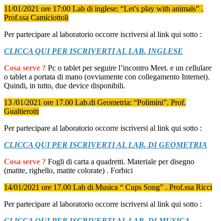
11/01/2021 ore 17:00 Lab di inglese: “Let’s play with animals” .
Prof.ssa Camiciottoli
Per partecipare al laboratorio occorre iscriversi al link qui sotto :
CLICCA QUI PER ISCRIVERTI AL LAB. INGLESE
Cosa serve ?
Pc o tablet per seguire l’incontro Meet. e un cellulare
o tablet a portata di mano (ovviamente con collegamento Internet).
Quindi, in tutto, due device disponibili.
13 /01/2021 ore 17.00 Lab.di Geometria: “Polimini”. Prof.
Gualtierotti
Per partecipare al laboratorio occorre iscriversi al link qui sotto :
CLICCA QUI PER ISCRIVERTI AL LAB. DI GEOMETRIA
Cosa serve ?
Fogli di carta a quadretti. Materiale per disegno
(matite, righello, matite colorate) . Forbici
14/01/2021 ore 17.00 Lab di Musica “ Cups Song” . Prof.ssa Ricci
Per partecipare al laboratorio occorre iscriversi al link qui sotto :
CLICCA QUI PER ISCRIVERTI AL LAB. DI MUSICA