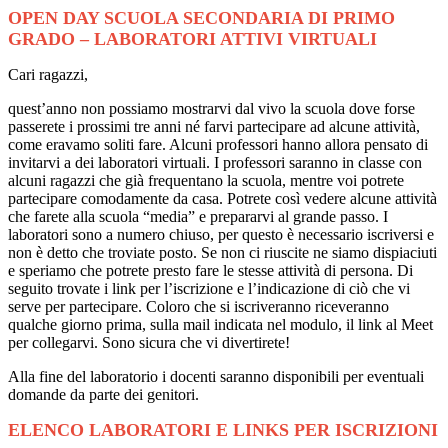
OPEN DAY SCUOLA SECONDARIA DI PRIMO
GRADO – LABORATORI ATTIVI VIRTUALI
Cari ragazzi,
quest’anno non possiamo mostrarvi dal vivo la scuola dove forse
passerete i prossimi tre anni né farvi partecipare ad alcune attività,
come eravamo soliti fare. Alcuni professori hanno allora pensato di
invitarvi a dei laboratori virtuali. I professori saranno in classe con
alcuni ragazzi che già frequentano la scuola, mentre voi potrete
partecipare comodamente da casa. Potrete così vedere alcune attività
che farete alla scuola “media” e prepararvi al grande passo. I
laboratori sono a numero chiuso, per questo è necessario iscriversi e
non è detto che troviate posto. Se non ci riuscite ne siamo dispiaciuti
e speriamo che potrete presto fare le stesse attività di persona. Di
seguito trovate i link per l’iscrizione e l’indicazione di ciò che vi
serve per partecipare. Coloro che si iscriveranno riceveranno
qualche giorno prima, sulla mail indicata nel modulo, il link al Meet
per collegarvi. Sono sicura che vi divertirete!
Alla fine del laboratorio i docenti saranno disponibili per eventuali
domande da parte dei genitori.
ELENCO LABORATORI E LINKS PER ISCRIZIONI