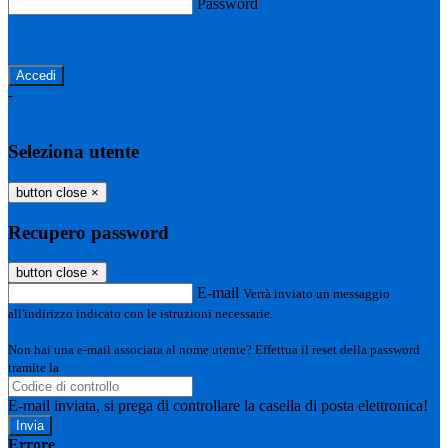
Password
Password dimenticata?
-
Entra con SPID
Entra con CIE
Seleziona utente
button close
×
Recupero password
button close
×
E-mail
Verrà inviato un messaggio
all'indirizzo indicato con le istruzioni necessarie.
Non hai una e-mail associata al nome utente? Effettua il reset della password
tramite la
Login Spaggiari
E-mail inviata, si prega di controllare la casella di posta elettronica!
Errore