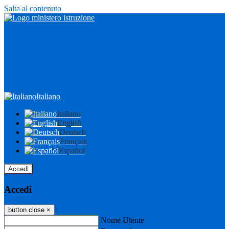
Salta al contenuto
Italiano
Italiano
English
Deutsch
Français
Español
Accedi
Accedi
button close
×
Nome Utente