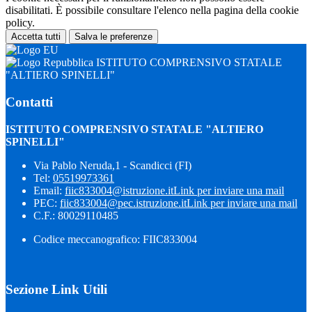
disabilitati. È possibile consultare l'elenco nella pagina della cookie
policy.
Accetta tutti
Salva le preferenze
ISTITUTO COMPRENSIVO STATALE
"ALTIERO SPINELLI"
Contatti
ISTITUTO COMPRENSIVO STATALE "ALTIERO
SPINELLI"
Via Pablo Neruda,1 - Scandicci (FI)
Tel:
05519973361
Email:
fiic833004@istruzione.it
Link per inviare una mail
PEC:
fiic833004@pec.istruzione.it
Link per inviare una mail
C.F.: 80029110485
Codice meccanografico: FIIC833004
Sezione Link Utili