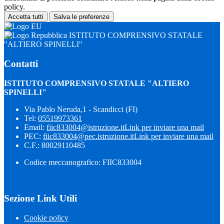
policy.
Accetta tutti
Salva le preferenze
ISTITUTO COMPRENSIVO STATALE
"ALTIERO SPINELLI"
Contatti
ISTITUTO COMPRENSIVO STATALE "ALTIERO
SPINELLI"
Via Pablo Neruda,1 - Scandicci (FI)
Tel:
05519973361
Email:
fiic833004@istruzione.it
Link per inviare una mail
PEC:
fiic833004@pec.istruzione.it
Link per inviare una mail
C.F.: 80029110485
Codice meccanografico: FIIC833004
Sezione Link Utili
Cookie policy