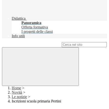
Didattica
Panoramica
Offerta formativa
I progetti delle classi
Info utili
Campo di ricerca per le pagine del sito
Home
>
Novità
>
Le notizie
>
Iscrizioni scuola primaria Pertini