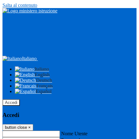
Salta al contenuto
Italiano
Italiano
English
Deutsch
Français
Español
Accedi
Accedi
button close
×
Nome Utente