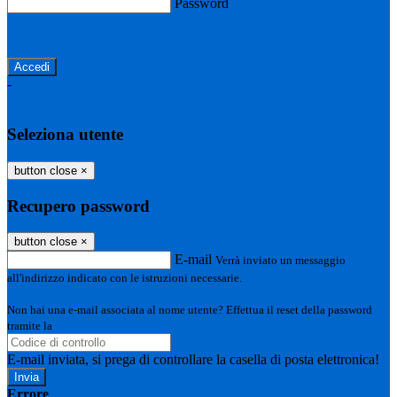
Password
Password dimenticata?
-
Entra con SPID
Entra con CIE
Seleziona utente
button close
×
Recupero password
button close
×
E-mail
Verrà inviato un messaggio
all'indirizzo indicato con le istruzioni necessarie.
Non hai una e-mail associata al nome utente? Effettua il reset della password
tramite la
Login Spaggiari
E-mail inviata, si prega di controllare la casella di posta elettronica!
Errore