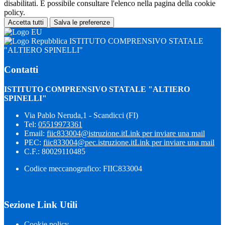
disabilitati. È possibile consultare l'elenco nella pagina della cookie
policy.
Accetta tutti
Salva le preferenze
ISTITUTO COMPRENSIVO STATALE
"ALTIERO SPINELLI"
Contatti
ISTITUTO COMPRENSIVO STATALE "ALTIERO
SPINELLI"
Via Pablo Neruda,1 - Scandicci (FI)
Tel:
05519973361
Email:
fiic833004@istruzione.it
Link per inviare una mail
PEC:
fiic833004@pec.istruzione.it
Link per inviare una mail
C.F.: 80029110485
Codice meccanografico: FIIC833004
Sezione Link Utili
Cookie policy