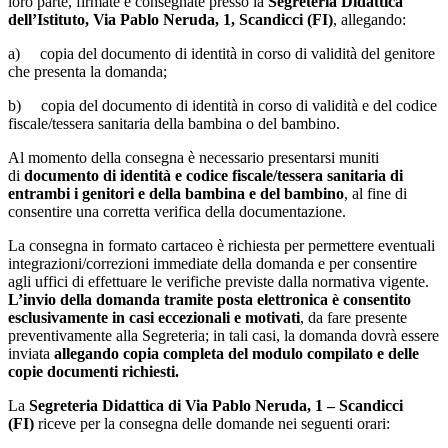
loro parte, firmate e consegnate presso la
Segreteria Didattica
dell’Istituto, Via Pablo Neruda, 1, Scandicci (FI)
, allegando:
a)
copia del documento di identità in corso di validità del genitore
che presenta la domanda;
b)
copia del documento di identità in corso di validità e del codice
fiscale/tessera sanitaria della bambina o del bambino.
Al momento della consegna è necessario presentarsi muniti
di
documento di identità e codice fiscale/tessera sanitaria di
entrambi i genitori e della bambina e del bambino
, al fine di
consentire una corretta verifica della documentazione.
La consegna in formato cartaceo è richiesta per permettere eventuali
integrazioni/correzioni immediate della domanda e per consentire
agli uffici di effettuare le verifiche previste dalla normativa vigente.
L’invio della domanda tramite posta elettronica è consentito
esclusivamente in casi eccezionali e motivati
, da fare presente
preventivamente alla Segreteria; in tali casi, la domanda dovrà essere
inviata
allegando copia completa del modulo compilato e delle
copie documenti richiesti
.
La
Segreteria Didattica di Via Pablo Neruda, 1 – Scandicci
(FI)
riceve per la consegna delle domande nei seguenti orari: