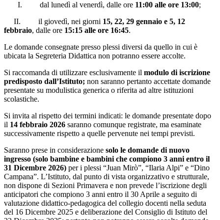
I.
dal lunedì al venerdì, dalle ore
11:00 alle ore 13:00
;
II.
il giovedì, nei giorni
15, 22, 29 gennaio e 5, 12
febbraio
, dalle ore
15:15 alle ore 16:45
.
Le domande consegnate presso plessi diversi da quello in cui è
ubicata la Segreteria Didattica non potranno essere accolte.
Si raccomanda di utilizzare esclusivamente il
modulo di iscrizione
predisposto dall’Istituto
;
non saranno pertanto accettate domande
presentate su modulistica generica o riferita ad altre istituzioni
scolastiche.
Si invita al rispetto dei termini indicati: le domande presentate dopo
il
14 febbraio 2026
saranno comunque registrate, ma esaminate
successivamente rispetto a quelle pervenute nei tempi previsti.
Saranno prese in considerazione
solo le domande di nuovo
ingresso (solo bambine e bambini che compiono 3 anni entro il
31 Dicembre 2026)
per i plessi “Juan Mirò”, “Ilaria Alpi” e “Dino
Campana”. L’Istituto, dal punto di vista organizzativo e strutturale,
non dispone di Sezioni Primavera e non prevede l’iscrizione degli
anticipatori che compiono 3 anni entro il 30 Aprile a seguito di
valutazione didattico-pedagogica del collegio docenti nella seduta
del 16 Dicembre 2025 e deliberazione del Consiglio di Istituto del