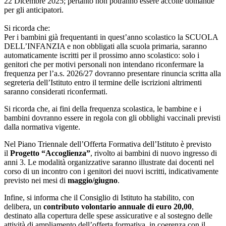
22 Dicembre 2025; pertanto non potranno essere accolte domande
per gli anticipatori.
Si ricorda che:
Per i bambini già frequentanti in quest’anno scolastico la SCUOLA
DELL’INFANZIA e non obbligati alla scuola primaria, saranno
automaticamente iscritti per il prossimo anno scolastico: solo i
genitori che per motivi personali non intendano riconfermare la
frequenza per l’a.s. 2026/27 dovranno presentare rinuncia scritta alla
segreteria dell’Istituto entro il termine delle iscrizioni altrimenti
saranno considerati riconfermati.
Si ricorda che, ai fini della frequenza scolastica, le bambine e i
bambini dovranno essere in regola con gli obblighi vaccinali previsti
dalla normativa vigente.
Nel Piano Triennale dell’Offerta Formativa dell’Istituto è previsto
il
Progetto “Accoglienza”
, rivolto ai bambini di nuovo ingresso di
anni 3. Le modalità organizzative saranno illustrate dai docenti nel
corso di un incontro con i genitori dei nuovi iscritti, indicativamente
previsto nei mesi di
maggio/giugno
.
Infine, si informa che il Consiglio di Istituto ha stabilito, con
delibera, un
contributo volontario annuale di euro 20,00
,
destinato alla copertura delle spese assicurative e al sostegno delle
attività di ampliamento dell’offerta formativa, in coerenza con il