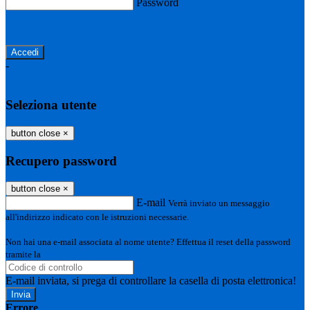
Password
Password dimenticata?
-
Entra con SPID
Entra con CIE
Seleziona utente
button close
×
Recupero password
button close
×
E-mail
Verrà inviato un messaggio
all'indirizzo indicato con le istruzioni necessarie.
Non hai una e-mail associata al nome utente? Effettua il reset della password
tramite la
Login Spaggiari
E-mail inviata, si prega di controllare la casella di posta elettronica!
Errore