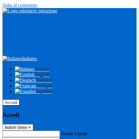
Salta al contenuto
Italiano
Italiano
English
Deutsch
Français
Español
Accedi
Accedi
button close
×
Nome Utente