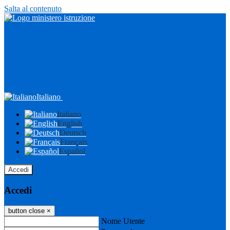
Salta al contenuto
Italiano
Italiano
English
Deutsch
Français
Español
Accedi
Accedi
button close
×
Nome Utente