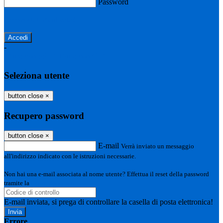
Password
Password dimenticata?
-
Entra con SPID
Entra con CIE
Seleziona utente
button close
×
Recupero password
button close
×
E-mail
Verrà inviato un messaggio
all'indirizzo indicato con le istruzioni necessarie.
Non hai una e-mail associata al nome utente? Effettua il reset della password
tramite la
Login Spaggiari
E-mail inviata, si prega di controllare la casella di posta elettronica!
Errore