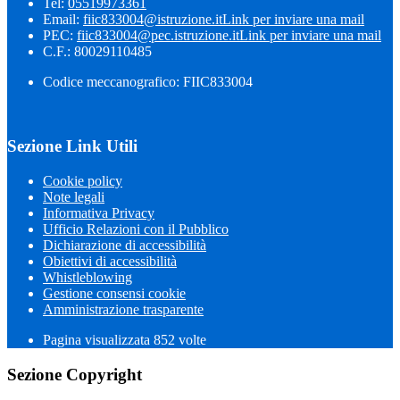
Tel:
05519973361
Email:
fiic833004@istruzione.it
Link per inviare una mail
PEC:
fiic833004@pec.istruzione.it
Link per inviare una mail
C.F.: 80029110485
Codice meccanografico: FIIC833004
Sezione Link Utili
Cookie policy
Note legali
Informativa Privacy
Ufficio Relazioni con il Pubblico
Dichiarazione di accessibilità
Obiettivi di accessibilità
Whistleblowing
Gestione consensi cookie
Amministrazione trasparente
Pagina visualizzata
852
volte
Sezione Copyright