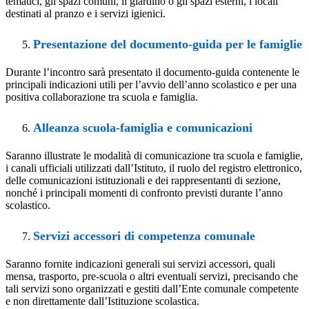
tematici,
gli
spazi
comuni,
il
giardino
o
gli
spazi
esterni,
i
locali
destinati al
pranzo
e
i
servizi
igienici.
Presentazione del documento-guida per le famiglie
Durante
l’incontro
sarà
presentato
il
documento-guida
contenente
le
principali
indicazioni
utili
per
l’avvio
dell’anno scolastico e per una
positiva collaborazione tra scuola e famiglia.
Alleanza scuola-famiglia e comunicazioni
Saranno
illustrate
le
modalità di
comunicazione tra
scuola
e
famiglie,
i
canali
ufficiali
utilizzati
dall’Istituto,
il
ruolo
del registro elettronico,
delle comunicazioni istituzionali e dei rappresentanti di sezione,
nonché i principali momenti di confronto previsti durante l’anno
scolastico.
Servizi accessori di competenza comunale
Saranno
fornite
indicazioni
generali
sui
servizi
accessori,
quali
mensa,
trasporto,
pre-scuola
o
altri
eventuali
servizi, precisando che
tali servizi sono organizzati e gestiti dall’Ente comunale competente
e non direttamente
dall’Istituzione
scolastica.