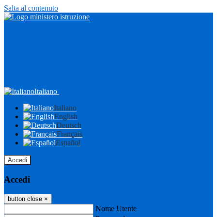
Salta al contenuto
Italiano
Italiano
English
Deutsch
Français
Español
Accedi
Accedi
button close
×
Nome Utente