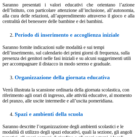
Saranno
presentati
i
valori
educativi
che
orientano
l’azione
dell’Istituto,
con
particolare
attenzione
all’inclusione, all’autonomia,
alla cura delle
relazioni, all’apprendimento attraverso il gioco e
alla
centralità del
benessere
delle bambine e dei bambini.
Periodo di inserimento e accoglienza iniziale
Saranno fornite indicazioni sulle modalità e sui tempi
dell’inserimento, sul calendario dei primi giorni di frequenza, sulla
presenza
dei
genitori
nelle
fasi
iniziali
e
su
alcuni
suggerimenti
utili
per
accompagnare
il
distacco
in
modo
sereno e graduale.
Organizzazione della giornata educativa
Verrà
illustrata
la
scansione
ordinaria
della
giornata
scolastica,
con
riferimento
agli
orari
di
ingresso,
alle
attività educative, al momento
del pranzo, alle uscite intermedie e all’uscita pomeridiana.
Spazi e ambienti della scuola
Saranno descritte l’organizzazione degli ambienti scolastici e le
modalità di utilizzo degli spazi educativi, quali la sezione,
gli
angoli