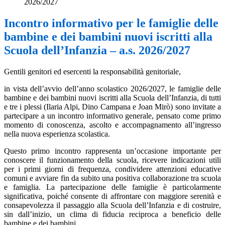
2026/2027
Incontro informativo per le famiglie delle
bambine e dei bambini nuovi iscritti alla
Scuola dell’Infanzia – a.s. 2026/2027
Gentili
genitori
ed
esercenti
la
responsabilità
genitoriale,
in
vista
dell’avvio
dell’anno
scolastico 2026/2027,
le
famiglie
delle
bambine
e
dei
bambini
nuovi
iscritti alla
Scuola
dell’Infanzia,
di
tutti
e
tre
i
plessi
(Ilaria
Alpi,
Dino
Campana
e
Joan
Mirò)
sono
invitate
a
partecipare
a un
incontro informativo generale, pensato come primo
momento di conoscenza, ascolto e accompagnamento all’ingresso
nella nuova esperienza scolastica.
Questo primo incontro rappresenta un’occasione importante per
conoscere il funzionamento della scuola, ricevere indicazioni utili
per i primi giorni di frequenza, condividere attenzioni educative
comuni e avviare fin da subito una positiva collaborazione tra scuola
e famiglia. La partecipazione delle famiglie è particolarmente
significativa, poiché consente di affrontare con maggiore serenità e
consapevolezza il passaggio alla Scuola dell’Infanzia e di costruire,
sin dall’inizio, un clima di fiducia reciproca a beneficio delle
bambine e dei bambini.