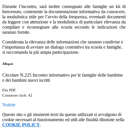
Durante
l’incontro,
sarà
inoltre
consegnato
alle
famiglie
un
kit
di
benvenuto,
contenente
la
documentazione
informativa da conoscere,
la modulistica utile per l’avvio della frequenza, eventuali documenti
da leggere con attenzione e la modulistica di particolare rilevanza da
compilare e riconsegnare alla scuola secondo le indicazioni che
saranno fornite.
Considerata
la
rilevanza
delle
informazioni
che
saranno
condivise
e
l’importanza
di
avviare
un
dialogo
costruttivo
tra scuola e famiglie,
si raccomanda la più ampia partecipazione.
Allegati
Circolare N.225 Incontro informativo per le famiglie delle bambine
e dei bambini nuovi iscritti
File PDF
Contatore click: 42
Notizie
Questo sito o gli strumenti terzi da questo utilizzati si avvalgono di
cookie necessari al funzionamento ed utili alle finalità illustrate nella
COOKIE POLICY
.