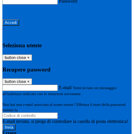
Password
Password dimenticata?
-
Entra con SPID
Entra con CIE
Seleziona utente
button close
×
Recupero password
button close
×
E-mail
Verrà inviato un messaggio
all'indirizzo indicato con le istruzioni necessarie.
Non hai una e-mail associata al nome utente? Effettua il reset della password
tramite la
Login Spaggiari
E-mail inviata, si prega di controllare la casella di posta elettronica!
Errore