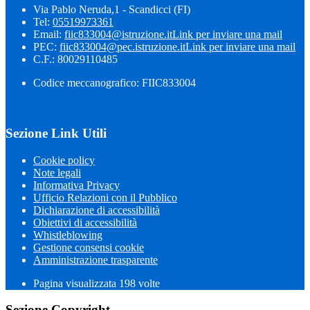
Via Pablo Neruda,1 - Scandicci (FI)
Tel:
05519973361
Email:
fiic833004@istruzione.it
Link per inviare una mail
PEC:
fiic833004@pec.istruzione.it
Link per inviare una mail
C.F.: 80029110485
Codice meccanografico: FIIC833004
Sezione Link Utili
Cookie policy
Note legali
Informativa Privacy
Ufficio Relazioni con il Pubblico
Dichiarazione di accessibilità
Obiettivi di accessibilità
Whistleblowing
Gestione consensi cookie
Amministrazione trasparente
Pagina visualizzata
198
volte
Sezione Copyright