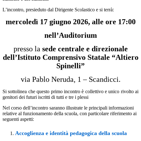
L’incontro,
presieduto
dal
Dirigente
Scolastico
e
si
terrà:
mercoledì
17
giugno
2026,
alle
ore
17:00
nell’Auditorium
presso la
sede
centrale
e
direzionale
dell’Istituto
Comprensivo
Statale
“Altiero
Spinelli”
via Pablo Neruda, 1 – Scandicci.
Si
sottolinea
che
questo
primo
incontro
è
collettivo
e
unico
rivolto
ai
genitori
dei
futuri
iscritti
di
tutti
e
tre
i
plessi
Nel
corso
dell’incontro
saranno
illustrate
le
principali
informazioni
relative
al
funzionamento
della
scuola,
con particolare riferimento ai
seguenti aspetti:
Accoglienza e identità pedagogica della scuola