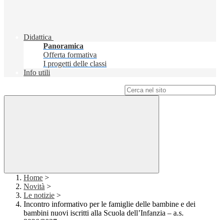
Didattica
Panoramica
Offerta formativa
I progetti delle classi
Info utili
Campo di ricerca per le pagine del sito
Home
>
Novità
>
Le notizie
>
Incontro informativo per le famiglie delle bambine e dei
bambini nuovi iscritti alla Scuola dell’Infanzia – a.s.