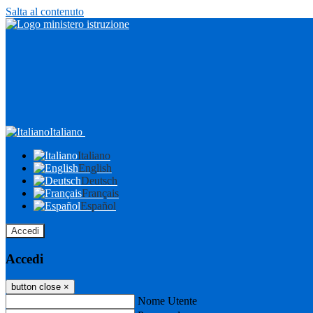
Salta al contenuto
Italiano
Italiano
English
Deutsch
Français
Español
Accedi
Accedi
button close
×
Nome Utente