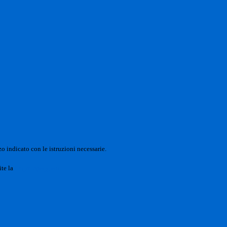
o indicato con le istruzioni necessarie.
ite la
Login Spaggiari