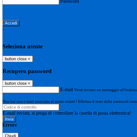
Password
Password dimenticata?
-
Entra con SPID
Entra con CIE
Seleziona utente
button close
×
Recupero password
button close
×
E-mail
Verrà inviato un messaggio all'indirizz
Non hai una e-mail associata al nome utente? Effettua il reset della password tram
E-mail inviata, si prega di controllare la casella di posta elettronica!
Errore
Chiudi