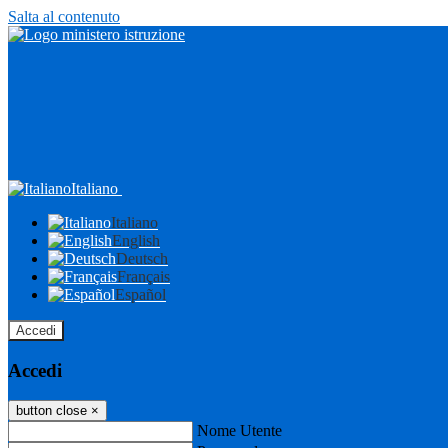
Salta al contenuto
Italiano
Italiano
English
Deutsch
Français
Español
Accedi
Accedi
button close
×
Nome Utente