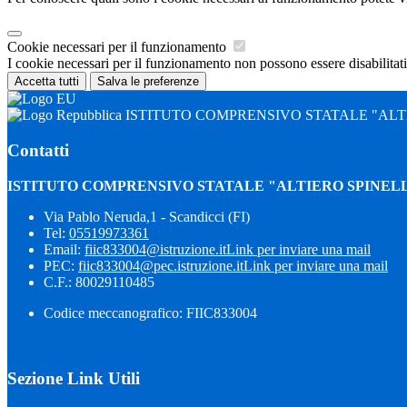
Cookie necessari per il funzionamento
I cookie necessari per il funzionamento non possono essere disabilitati.
Accetta tutti
Salva le preferenze
ISTITUTO COMPRENSIVO STATALE "ALTI
Contatti
ISTITUTO COMPRENSIVO STATALE "ALTIERO SPINELL
Via Pablo Neruda,1 - Scandicci (FI)
Tel:
05519973361
Email:
fiic833004@istruzione.it
Link per inviare una mail
PEC:
fiic833004@pec.istruzione.it
Link per inviare una mail
C.F.: 80029110485
Codice meccanografico: FIIC833004
Sezione Link Utili