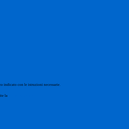
o indicato con le istruzioni necessarie.
ite la
Login Spaggiari