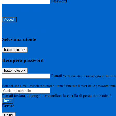
Password
Password dimenticata?
-
Entra con SPID
Entra con CIE
Seleziona utente
button close
×
Recupero password
button close
×
E-mail
Verrà inviato un messaggio all'indirizz
Non hai una e-mail associata al nome utente? Effettua il reset della password tram
E-mail inviata, si prega di controllare la casella di posta elettronica!
Errore
Chiudi