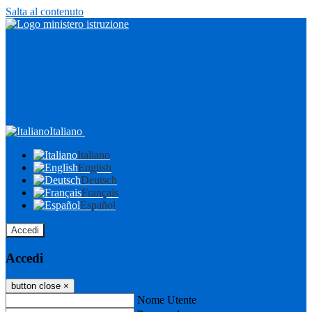
Salta al contenuto
Italiano
Italiano
English
Deutsch
Français
Español
Accedi
Accedi
button close
×
Nome Utente