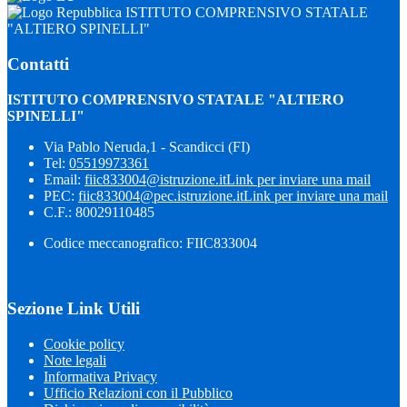
ISTITUTO COMPRENSIVO STATALE
"ALTIERO SPINELLI"
Contatti
ISTITUTO COMPRENSIVO STATALE "ALTIERO
SPINELLI"
Via Pablo Neruda,1 - Scandicci (FI)
Tel:
05519973361
Email:
fiic833004@istruzione.it
Link per inviare una mail
PEC:
fiic833004@pec.istruzione.it
Link per inviare una mail
C.F.: 80029110485
Codice meccanografico: FIIC833004
Sezione Link Utili
Cookie policy
Note legali
Informativa Privacy
Ufficio Relazioni con il Pubblico