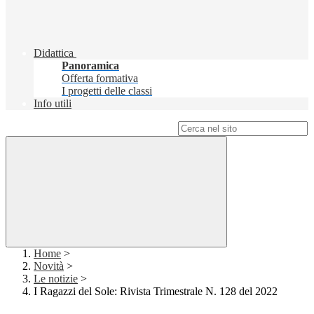
Didattica
Panoramica
Offerta formativa
I progetti delle classi
Info utili
Campo di ricerca per le pagine del sito
Home
>
Novità
>
Le notizie
>
I Ragazzi del Sole: Rivista Trimestrale N. 128 del 2022