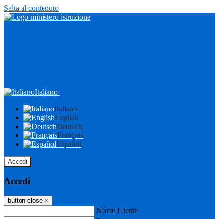
Salta al contenuto
Italiano
Italiano
English
Deutsch
Français
Español
Accedi
Accedi
button close
×
Nome Utente