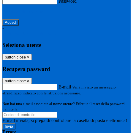
Password
Password dimenticata?
-
Entra con SPID
Entra con CIE
Seleziona utente
button close
×
Recupero password
button close
×
E-mail
Verrà inviato un messaggio
all'indirizzo indicato con le istruzioni necessarie.
Non hai una e-mail associata al nome utente? Effettua il reset della password
tramite la
Login Spaggiari
E-mail inviata, si prega di controllare la casella di posta elettronica!
Errore