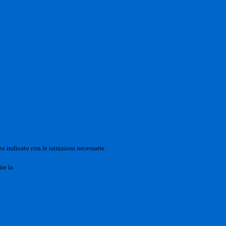
o indicato con le istruzioni necessarie.
ite la
Login Spaggiari