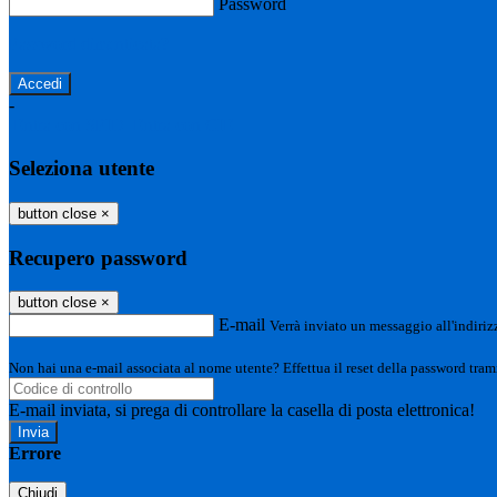
Password
Password dimenticata?
-
Entra con SPID
Entra con CIE
Seleziona utente
button close
×
Recupero password
button close
×
E-mail
Verrà inviato un messaggio all'indirizz
Non hai una e-mail associata al nome utente? Effettua il reset della password tram
E-mail inviata, si prega di controllare la casella di posta elettronica!
Errore
Chiudi