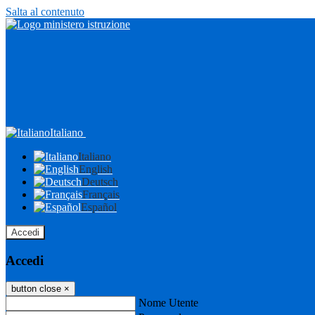
Salta al contenuto
Italiano
Italiano
English
Deutsch
Français
Español
Accedi
Accedi
button close
×
Nome Utente