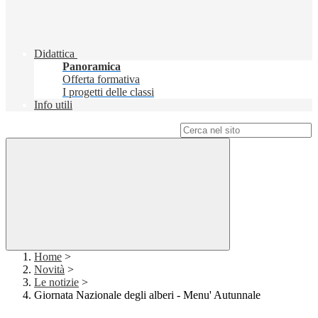
Didattica
Panoramica
Offerta formativa
I progetti delle classi
Info utili
Campo di ricerca per le pagine del sito
Home
>
Novità
>
Le notizie
>
Giornata Nazionale degli alberi - Menu' Autunnale