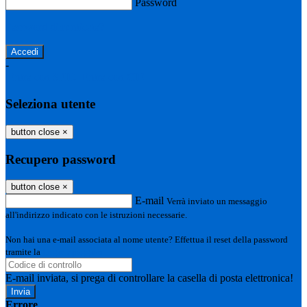
Password
Password dimenticata?
-
Entra con SPID
Entra con CIE
Seleziona utente
button close
×
Recupero password
button close
×
E-mail
Verrà inviato un messaggio
all'indirizzo indicato con le istruzioni necessarie.
Non hai una e-mail associata al nome utente? Effettua il reset della password
tramite la
Login Spaggiari
E-mail inviata, si prega di controllare la casella di posta elettronica!
Errore