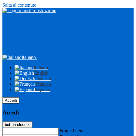
Salta al contenuto
Italiano
Italiano
English
Deutsch
Français
Español
Accedi
Accedi
button close
×
Nome Utente