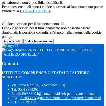
piattaforma e non è possibile disabilitarli.
Per conoscere quali sono i cookie necessari al funzionamento potete
visionare la
COOKIE POLICY
.
Cookie necessari per il funzionamento
I cookie necessari per il funzionamento non possono essere
disabilitati. È possibile consultare l'elenco nella pagina della cookie
policy.
Accetta tutti
Salva le preferenze
ISTITUTO COMPRENSIVO STATALE
"ALTIERO SPINELLI"
Contatti
ISTITUTO COMPRENSIVO STATALE "ALTIERO
SPINELLI"
Via Pablo Neruda,1 - Scandicci (FI)
Tel:
05519973361
Email:
fiic833004@istruzione.it
Link per inviare una mail
PEC:
fiic833004@pec.istruzione.it
Link per inviare una mail
C.F.: 80029110485