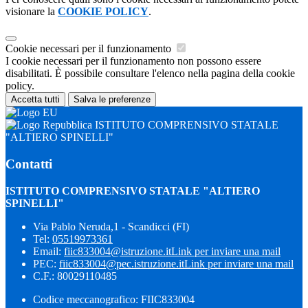
visionare la
COOKIE POLICY
.
Cookie necessari per il funzionamento
I cookie necessari per il funzionamento non possono essere
disabilitati. È possibile consultare l'elenco nella pagina della cookie
policy.
Accetta tutti
Salva le preferenze
ISTITUTO COMPRENSIVO STATALE
"ALTIERO SPINELLI"
Contatti
ISTITUTO COMPRENSIVO STATALE "ALTIERO
SPINELLI"
Via Pablo Neruda,1 - Scandicci (FI)
Tel:
05519973361
Email:
fiic833004@istruzione.it
Link per inviare una mail
PEC:
fiic833004@pec.istruzione.it
Link per inviare una mail
C.F.: 80029110485
Codice meccanografico: FIIC833004