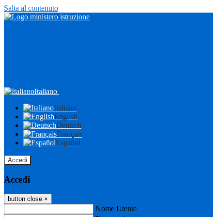
Salta al contenuto
Italiano
Italiano
English
Deutsch
Français
Español
Accedi
Accedi
button close
×
Nome Utente