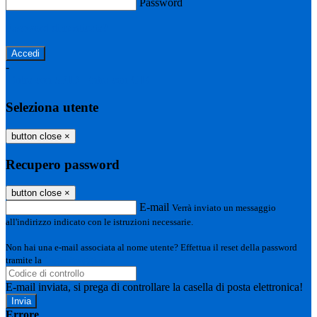
Password
Password dimenticata?
-
Entra con SPID
Entra con CIE
Seleziona utente
button close
×
Recupero password
button close
×
E-mail
Verrà inviato un messaggio
all'indirizzo indicato con le istruzioni necessarie.
Non hai una e-mail associata al nome utente? Effettua il reset della password
tramite la
Login Spaggiari
E-mail inviata, si prega di controllare la casella di posta elettronica!
Errore