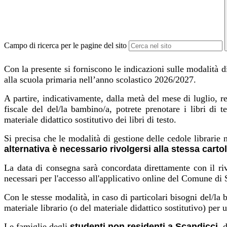
Campo di ricerca per le pagine del sito
Con la presente si forniscono le indicazioni sulle modalità di u
alla scuola primaria nell’anno scolastico 2026/2027.
A partire, indicativamente, dalla metà del mese di luglio, r
fiscale del del/la bambino/a, potrete prenotare i libri di te
materiale didattico sostitutivo dei libri di testo.
Si precisa che le modalità di gestione delle cedole librarie 
alternativa
è
necessario
rivolgersi
alla
stessa
cartol
La data di consegna sarà concordata direttamente con il rive
necessari per l'accesso all'applicativo online del Comune di S
Con le stesse modalità, in caso di particolari bisogni del/la 
materiale librario (o del materiale didattico sostitutivo) per 
Le famiglie degli
studenti
non
residenti
a
Scandicci
, 