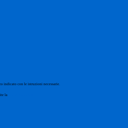
o indicato con le istruzioni necessarie.
ite la
Login Spaggiari