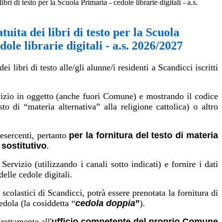
ibri di testo per la Scuola Primaria - cedole librarie digitali - a.s.
uita dei libri di testo per la Scuola
ole librarie digitali - a.s. 2026/2027
i libri di testo alle/gli alunne/i residenti a Scandicci iscritti
ervizio in oggetto (anche fuori Comune) e mostrando il codice
sto di “materia alternativa” alla religione cattolica) o altro
 esercenti, pertanto
per la fornitura del testo di materia
 sostitutivo
.
rvizio (utilizzando i canali sotto indicati) e fornire i dati
elle cedole digitali.
scolastici di Scandicci, potrà essere prenotata la fornitura di
edola (la cosiddetta “
cedola
doppia
”
).
rettamente all'
ufficio
competente
del
proprio
Comune