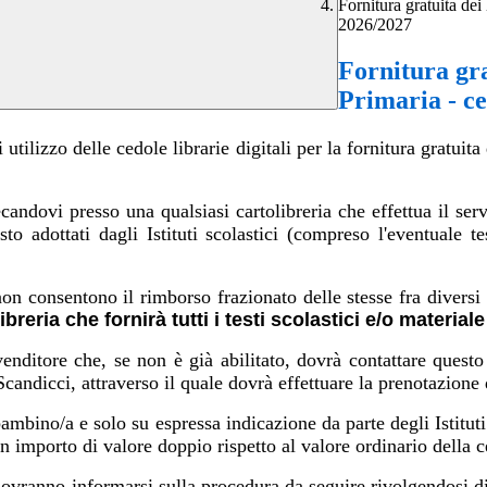
Fornitura gratuita dei l
2026/2027
Fornitura grat
Primaria - ced
tilizzo delle cedole librarie digitali per la fornitura gratuita de
ecandovi presso una qualsiasi cartolibreria che effettua il s
sto adottati dagli Istituti scolastici (compreso l'eventuale te
non consentono il rimborso frazionato delle stesse fra diversi
ibreria
che
fornirà
tutti
i
testi scolastici e/o materiale
nditore che, se non è già abilitato, dovrà contattare questo Se
candicci, attraverso il quale dovrà effettuare la prenotazione d
bambino/a e solo su espressa indicazione da parte degli Istituti 
un importo di valore doppio rispetto al valore ordinario della c
dovranno informarsi sulla procedura da seguire rivolgendosi di