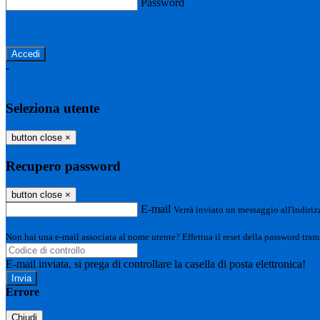
Password
Password dimenticata?
-
Entra con SPID
Entra con CIE
Seleziona utente
button close
×
Recupero password
button close
×
E-mail
Verrà inviato un messaggio all'indirizz
Non hai una e-mail associata al nome utente? Effettua il reset della password tram
E-mail inviata, si prega di controllare la casella di posta elettronica!
Errore
Chiudi