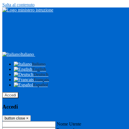
Salta al contenuto
Italiano
Italiano
English
Deutsch
Français
Español
Accedi
Accedi
button close
×
Nome Utente