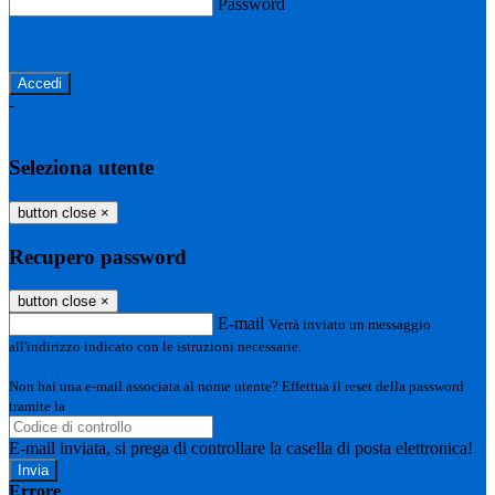
Password
Password dimenticata?
-
Entra con SPID
Entra con CIE
Seleziona utente
button close
×
Recupero password
button close
×
E-mail
Verrà inviato un messaggio
all'indirizzo indicato con le istruzioni necessarie.
Non hai una e-mail associata al nome utente? Effettua il reset della password
tramite la
Login Spaggiari
E-mail inviata, si prega di controllare la casella di posta elettronica!
Errore