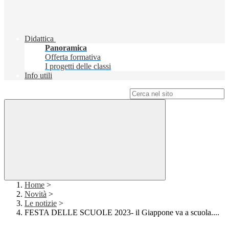
Didattica
Panoramica
Offerta formativa
I progetti delle classi
Info utili
Campo di ricerca per le pagine del sito
Home
>
Novità
>
Le notizie
>
FESTA DELLE SCUOLE 2023- il Giappone va a scuola....