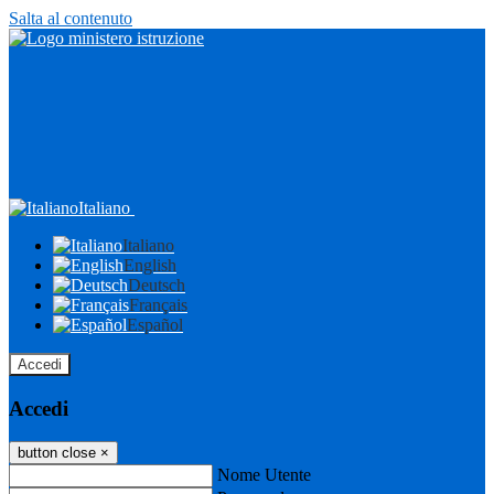
Salta al contenuto
Italiano
Italiano
English
Deutsch
Français
Español
Accedi
Accedi
button close
×
Nome Utente