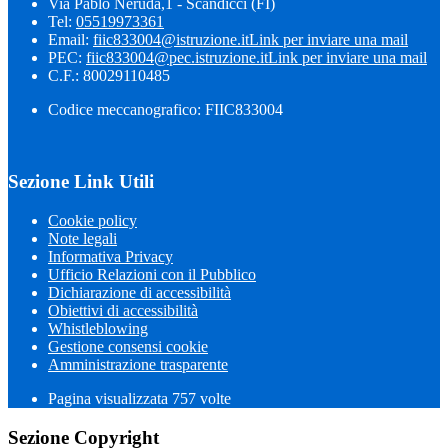
Via Pablo Neruda,1 - Scandicci (FI)
Tel:
05519973361
Email:
fiic833004@istruzione.it
Link per inviare una mail
PEC:
fiic833004@pec.istruzione.it
Link per inviare una mail
C.F.: 80029110485
Codice meccanografico: FIIC833004
Sezione Link Utili
Cookie policy
Note legali
Informativa Privacy
Ufficio Relazioni con il Pubblico
Dichiarazione di accessibilità
Obiettivi di accessibilità
Whistleblowing
Gestione consensi cookie
Amministrazione trasparente
Pagina visualizzata
757
volte
Sezione Copyright