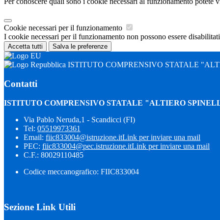
Per conoscere quali sono i cookie necessari al funzionamento potete v
Cookie necessari per il funzionamento
I cookie necessari per il funzionamento non possono essere disabilitati.
Accetta tutti
Salva le preferenze
ISTITUTO COMPRENSIVO STATALE "ALTI
Contatti
ISTITUTO COMPRENSIVO STATALE "ALTIERO SPINELL
Via Pablo Neruda,1 - Scandicci (FI)
Tel:
05519973361
Email:
fiic833004@istruzione.it
Link per inviare una mail
PEC:
fiic833004@pec.istruzione.it
Link per inviare una mail
C.F.: 80029110485
Codice meccanografico: FIIC833004
Sezione Link Utili