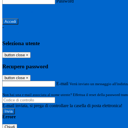
Password
Password dimenticata?
-
Entra con SPID
Entra con CIE
Seleziona utente
button close
×
Recupero password
button close
×
E-mail
Verrà inviato un messaggio all'indirizz
Non hai una e-mail associata al nome utente? Effettua il reset della password tram
E-mail inviata, si prega di controllare la casella di posta elettronica!
Errore
Chiudi