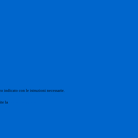
o indicato con le istruzioni necessarie.
ite la
Login Spaggiari