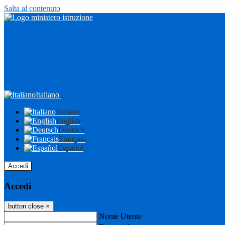
Salta al contenuto
Italiano
Italiano
English
Deutsch
Français
Español
Accedi
Accedi
button close
×
Nome Utente