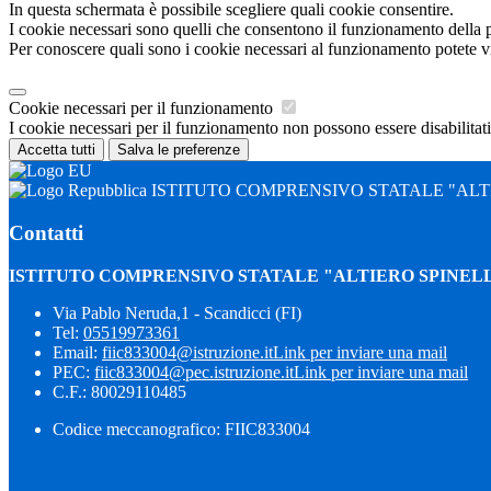
In questa schermata è possibile scegliere quali cookie consentire.
I cookie necessari sono quelli che consentono il funzionamento della pi
Per conoscere quali sono i cookie necessari al funzionamento potete v
Cookie necessari per il funzionamento
I cookie necessari per il funzionamento non possono essere disabilitati.
Accetta tutti
Salva le preferenze
ISTITUTO COMPRENSIVO STATALE "ALTI
Contatti
ISTITUTO COMPRENSIVO STATALE "ALTIERO SPINELL
Via Pablo Neruda,1 - Scandicci (FI)
Tel:
05519973361
Email:
fiic833004@istruzione.it
Link per inviare una mail
PEC:
fiic833004@pec.istruzione.it
Link per inviare una mail
C.F.: 80029110485
Codice meccanografico: FIIC833004