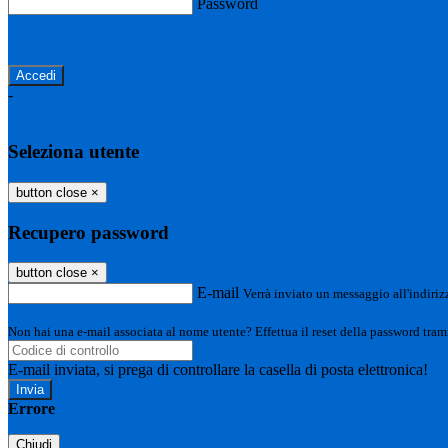
Password
Password dimenticata?
-
Entra con SPID
Entra con CIE
Seleziona utente
button close
×
Recupero password
button close
×
E-mail
Verrà inviato un messaggio all'indirizz
Non hai una e-mail associata al nome utente? Effettua il reset della password tram
E-mail inviata, si prega di controllare la casella di posta elettronica!
Errore
Chiudi