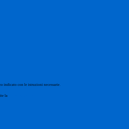
o indicato con le istruzioni necessarie.
ite la
Login Spaggiari