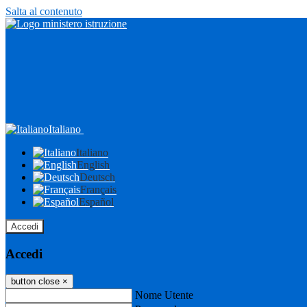
Salta al contenuto
Italiano
Italiano
English
Deutsch
Français
Español
Accedi
Accedi
button close
×
Nome Utente