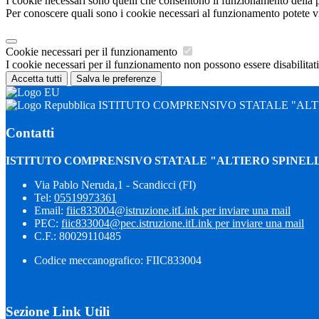
I cookie necessari sono quelli che consentono il funzionamento della pi
Per conoscere quali sono i cookie necessari al funzionamento potete v
Cookie necessari per il funzionamento
I cookie necessari per il funzionamento non possono essere disabilitati.
Accetta tutti
Salva le preferenze
ISTITUTO COMPRENSIVO STATALE "ALTI
Contatti
ISTITUTO COMPRENSIVO STATALE "ALTIERO SPINELL
Via Pablo Neruda,1 - Scandicci (FI)
Tel:
05519973361
Email:
fiic833004@istruzione.it
Link per inviare una mail
PEC:
fiic833004@pec.istruzione.it
Link per inviare una mail
C.F.: 80029110485
Codice meccanografico: FIIC833004
Sezione Link Utili