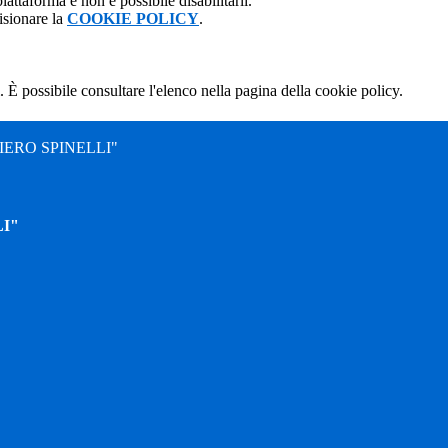
attaforma e non è possibile disabilitarli.
isionare la
COOKIE POLICY
.
 È possibile consultare l'elenco nella pagina della cookie policy.
ERO SPINELLI"
I"