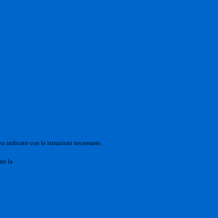
o indicato con le istruzioni necessarie.
ite la
Login Spaggiari