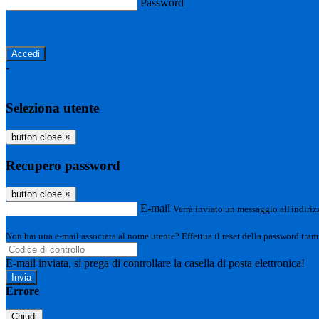
Password
Password dimenticata?
-
Entra con SPID
Entra con CIE
Seleziona utente
button close
×
Recupero password
button close
×
E-mail
Verrà inviato un messaggio all'indirizz
Non hai una e-mail associata al nome utente? Effettua il reset della password tram
E-mail inviata, si prega di controllare la casella di posta elettronica!
Errore
Chiudi