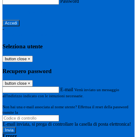
Password
Password dimenticata?
-
Entra con SPID
Entra con CIE
Seleziona utente
button close
×
Recupero password
button close
×
E-mail
Verrà inviato un messaggio
all'indirizzo indicato con le istruzioni necessarie.
Non hai una e-mail associata al nome utente? Effettua il reset della password
tramite la
Login Spaggiari
E-mail inviata, si prega di controllare la casella di posta elettronica!
Errore