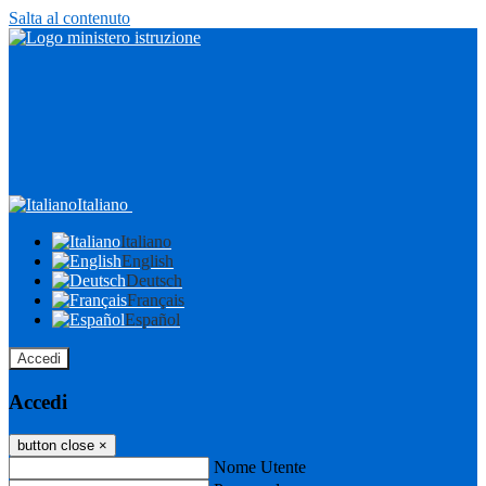
Salta al contenuto
Italiano
Italiano
English
Deutsch
Français
Español
Accedi
Accedi
button close
×
Nome Utente