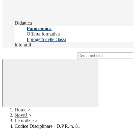
Didattica
Panoramica
Offerta formativa
I progetti delle classi
Info utili
Campo di ricerca per le pagine del sito
Home
>
Novità
>
Le notizie
>
Codice Disciplinare - D.P.R. n. 81