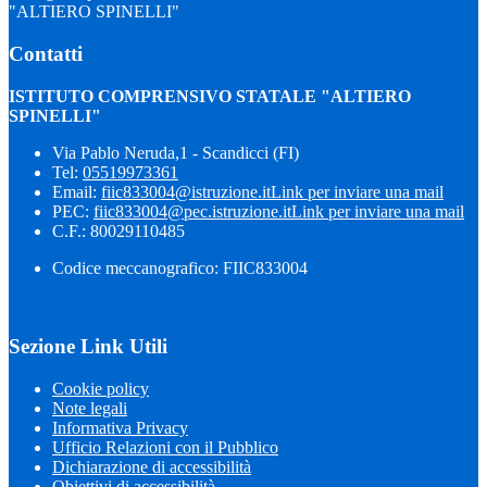
"ALTIERO SPINELLI"
Contatti
ISTITUTO COMPRENSIVO STATALE "ALTIERO
SPINELLI"
Via Pablo Neruda,1 - Scandicci (FI)
Tel:
05519973361
Email:
fiic833004@istruzione.it
Link per inviare una mail
PEC:
fiic833004@pec.istruzione.it
Link per inviare una mail
C.F.: 80029110485
Codice meccanografico: FIIC833004
Sezione Link Utili
Cookie policy
Note legali
Informativa Privacy
Ufficio Relazioni con il Pubblico
Dichiarazione di accessibilità
Obiettivi di accessibilità