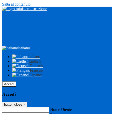
Salta al contenuto
Italiano
Italiano
English
Deutsch
Français
Español
Accedi
Accedi
button close
×
Nome Utente