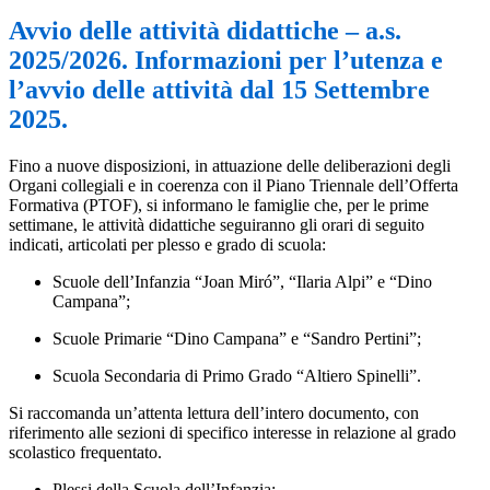
Avvio delle attività didattiche – a.s.
2025/2026. Informazioni per l’utenza e
l’avvio delle attività dal 15 Settembre
2025.
Fino a nuove disposizioni,
in attuazione delle deliberazioni degli
Organi collegiali e in coerenza con il Piano Triennale dell’Offerta
Formativa (PTOF), si informano le famiglie che, per le prime
settimane, le attività didattiche seguiranno gli orari di seguito
indicati, articolati per plesso e grado di scuola:
Scuole dell’
Infanzia
“
Joan Miró
”, “
Ilaria Alpi
” e “
Dino
Campana
”;
Scuole
Primarie
“
Dino Campana
” e “
Sandro Pertini
”;
Scuola
Secondaria di Primo Grado
“
Altiero Spinelli
”.
Si raccomanda un’attenta lettura dell’intero documento, con
riferimento alle sezioni di specifico interesse in relazione al grado
scolastico frequentato.
Plessi della Scuola dell’Infanzia: