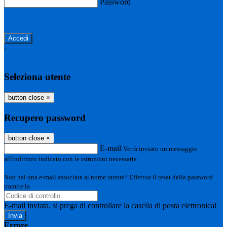
Password
Password dimenticata?
-
Entra con SPID
Entra con CIE
Seleziona utente
button close
×
Recupero password
button close
×
E-mail
Verrà inviato un messaggio
all'indirizzo indicato con le istruzioni necessarie.
Non hai una e-mail associata al nome utente? Effettua il reset della password
tramite la
Login Spaggiari
E-mail inviata, si prega di controllare la casella di posta elettronica!
Errore