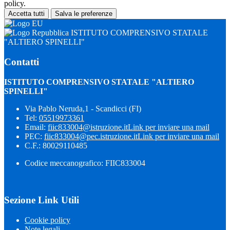
policy.
Accetta tutti
Salva le preferenze
ISTITUTO COMPRENSIVO STATALE
"ALTIERO SPINELLI"
Contatti
ISTITUTO COMPRENSIVO STATALE "ALTIERO
SPINELLI"
Via Pablo Neruda,1 - Scandicci (FI)
Tel:
05519973361
Email:
fiic833004@istruzione.it
Link per inviare una mail
PEC:
fiic833004@pec.istruzione.it
Link per inviare una mail
C.F.: 80029110485
Codice meccanografico: FIIC833004
Sezione Link Utili
Cookie policy
Note legali