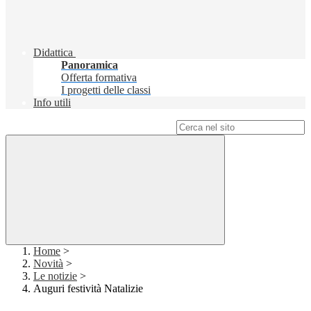
Didattica
Panoramica
Offerta formativa
I progetti delle classi
Info utili
Campo di ricerca per le pagine del sito
Home
>
Novità
>
Le notizie
>
Auguri festività Natalizie