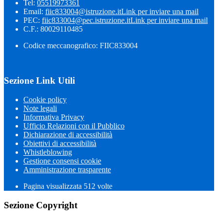
Tel:
05519973361
Email:
fiic833004@istruzione.it
Link per inviare una mail
PEC:
fiic833004@pec.istruzione.it
Link per inviare una mail
C.F.: 80029110485
Codice meccanografico: FIIC833004
Sezione Link Utili
Cookie policy
Note legali
Informativa Privacy
Ufficio Relazioni con il Pubblico
Dichiarazione di accessibilità
Obiettivi di accessibilità
Whistleblowing
Gestione consensi cookie
Amministrazione trasparente
Pagina visualizzata
512
volte
Sezione Copyright