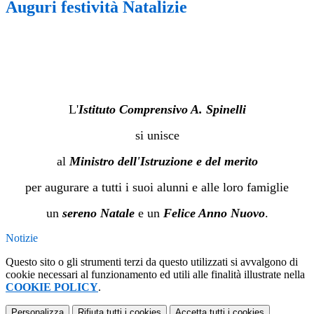
Auguri festività Natalizie
a
a
a
L'
Istituto Comprensivo A. Spinelli
si unisce
al
Ministro dell'Istruzione e del merito
per augurare a tutti i suoi alunni e alle loro famiglie
un
s
ereno Natale
e un
Felice Anno Nuovo
.
Notizie
Questo sito o gli strumenti terzi da questo utilizzati si avvalgono di
cookie necessari al funzionamento ed utili alle finalità illustrate nella
COOKIE POLICY
.
Personalizza
Rifiuta tutti
i cookies
Accetta tutti
i cookies