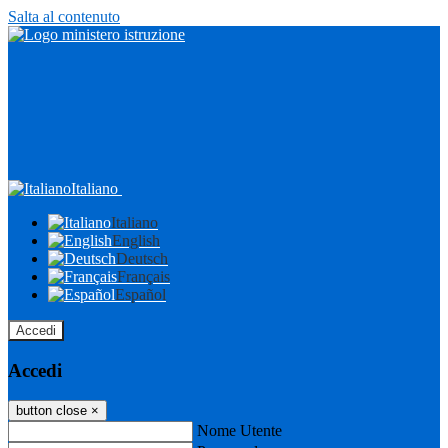
Salta al contenuto
Italiano
Italiano
English
Deutsch
Français
Español
Accedi
Accedi
button close
×
Nome Utente