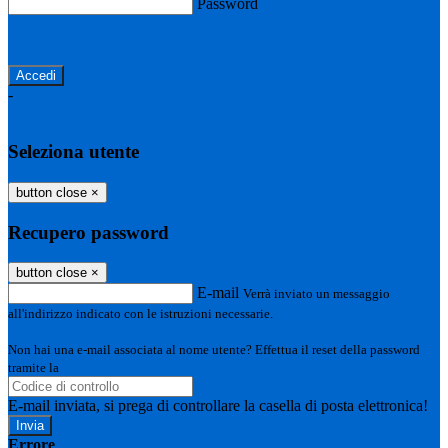
Password
Password dimenticata?
-
Entra con SPID
Entra con CIE
Seleziona utente
button close
×
Recupero password
button close
×
E-mail
Verrà inviato un messaggio
all'indirizzo indicato con le istruzioni necessarie.
Non hai una e-mail associata al nome utente? Effettua il reset della password
tramite la
Login Spaggiari
E-mail inviata, si prega di controllare la casella di posta elettronica!
Errore