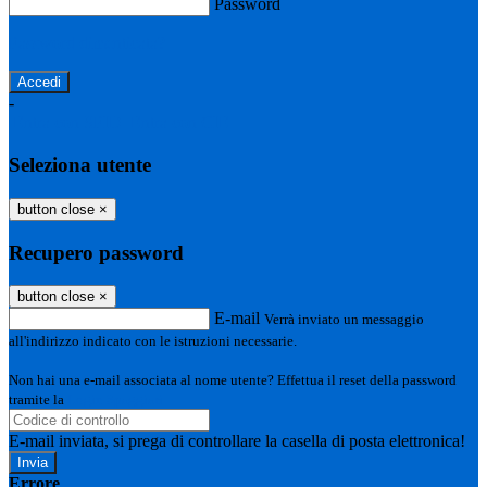
Password
Password dimenticata?
-
Entra con SPID
Entra con CIE
Seleziona utente
button close
×
Recupero password
button close
×
E-mail
Verrà inviato un messaggio
all'indirizzo indicato con le istruzioni necessarie.
Non hai una e-mail associata al nome utente? Effettua il reset della password
tramite la
Login Spaggiari
E-mail inviata, si prega di controllare la casella di posta elettronica!
Errore