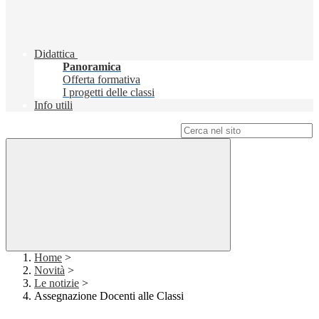
Didattica
Panoramica
Offerta formativa
I progetti delle classi
Info utili
Campo di ricerca per le pagine del sito
Home
>
Novità
>
Le notizie
>
Assegnazione Docenti alle Classi