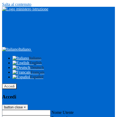
Salta al contenuto
Italiano
Italiano
English
Deutsch
Français
Español
Accedi
Accedi
button close
×
Nome Utente