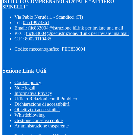
ISTITUTO COMPRENSIVO STATALE "ALTIERO
SPINELLI"
Via Pablo Neruda,1 - Scandicci (FI)
Tel:
05519973361
Email:
fiic833004@istruzione.it
Link per inviare una mail
PEC:
fiic833004@pec.istruzione.it
Link per inviare una mail
C.F.: 80029110485
Codice meccanografico: FIIC833004
Sezione Link Utili
Cookie policy
Note legali
Informativa Privacy
Ufficio Relazioni con il Pubblico
Dichiarazione di accessibilità
Obiettivi di accessibilità
Whistleblowing
Gestione consensi cookie
Amministrazione trasparente