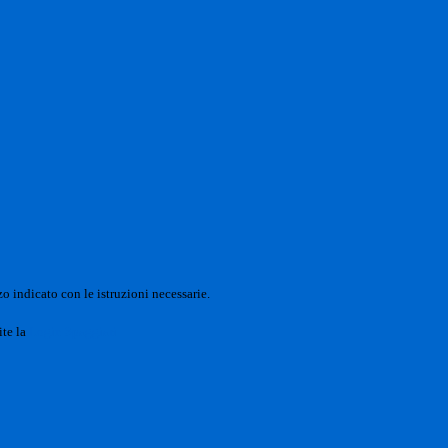
o indicato con le istruzioni necessarie.
ite la
Login Spaggiari