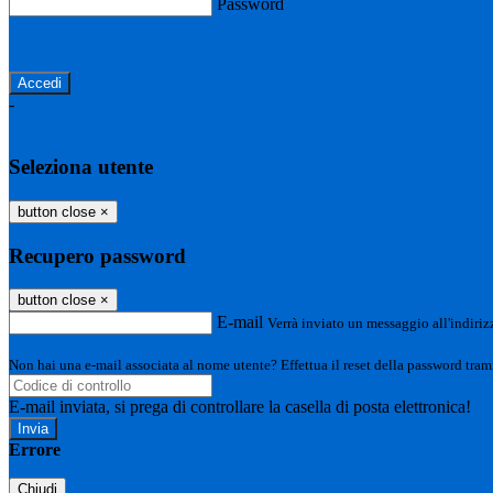
Password
Password dimenticata?
-
Entra con SPID
Entra con CIE
Seleziona utente
button close
×
Recupero password
button close
×
E-mail
Verrà inviato un messaggio all'indirizz
Non hai una e-mail associata al nome utente? Effettua il reset della password tram
E-mail inviata, si prega di controllare la casella di posta elettronica!
Errore
Chiudi