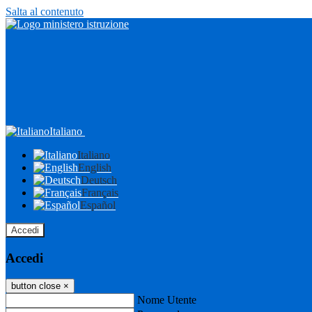
Salta al contenuto
Italiano
Italiano
English
Deutsch
Français
Español
Accedi
Accedi
button close
×
Nome Utente