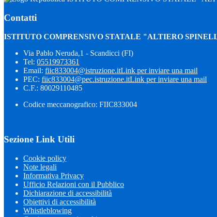
Contatti
ISTITUTO COMPRENSIVO STATALE "ALTIERO SPINELL
Via Pablo Neruda,1 - Scandicci (FI)
Tel:
05519973361
Email:
fiic833004@istruzione.it
Link per inviare una mail
PEC:
fiic833004@pec.istruzione.it
Link per inviare una mail
C.F.: 80029110485
Codice meccanografico: FIIC833004
Sezione Link Utili
Cookie policy
Note legali
Informativa Privacy
Ufficio Relazioni con il Pubblico
Dichiarazione di accessibilità
Obiettivi di accessibilità
Whistleblowing